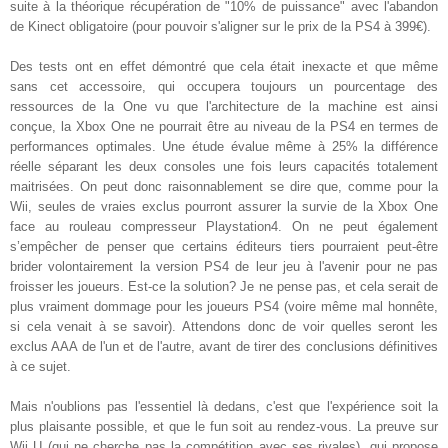
suite à la théorique récupération de "10% de puissance" avec l'abandon
de Kinect obligatoire (pour pouvoir s'aligner sur le prix de la PS4 à 399€).
Des tests ont en effet démontré que cela était inexacte et que même
sans cet accessoire, qui occupera toujours un pourcentage des
ressources de la One vu que l'architecture de la machine est ainsi
conçue, la Xbox One ne pourrait être au niveau de la PS4 en termes de
performances optimales. Une étude évalue même à 25% la différence
réelle séparant les deux consoles une fois leurs capacités totalement
maitrisées. On peut donc raisonnablement se dire que, comme pour la
Wii, seules de vraies exclus pourront assurer la survie de la Xbox One
face au rouleau compresseur Playstation4. On ne peut également
s’empêcher de penser que certains éditeurs tiers pourraient peut-être
brider volontairement la version PS4 de leur jeu à l'avenir pour ne pas
froisser les joueurs. Est-ce la solution? Je ne pense pas, et cela serait de
plus vraiment dommage pour les joueurs PS4 (voire même mal honnête,
si cela venait à se savoir). Attendons donc de voir quelles seront les
exclus AAA de l'un et de l'autre, avant de tirer des conclusions définitives
à ce sujet.
Mais n'oublions pas l'essentiel là dedans, c'est que l'expérience soit la
plus plaisante possible, et que le fun soit au rendez-vous. La preuve sur
Wii U (qui ne cherche pas la compétition avec ses rivales), qui propose