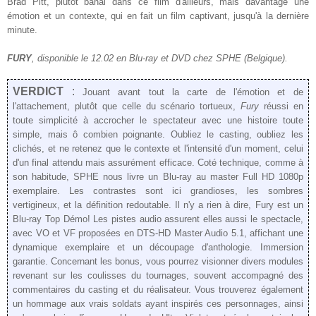
Brad Pitt, plutôt banal dans ce film d'ailleurs, mais davantage une
émotion et un contexte, qui en fait un film captivant, jusqu'à la dernière
minute.
FURY
, disponible le 12.02 en Blu-ray et DVD chez SPHE (Belgique).
VERDICT
:
Jouant avant tout la carte de l'émotion et de
l'attachement, plutôt que celle du scénario tortueux,
Fury
réussi en
toute simplicité à accrocher le spectateur avec une histoire toute
simple, mais ô combien poignante. Oubliez le casting, oubliez les
clichés, et ne retenez que le contexte et l'intensité d'un moment, celui
d'un final attendu mais assurément efficace.
Coté technique, comme à
son habitude, SPHE nous livre un Blu-ray au master Full HD 1080p
exemplaire. Les contrastes sont ici grandioses, les sombres
vertigineux, et la définition redoutable. Il n'y a rien à dire, Fury est un
Blu-ray Top Démo! Les pistes audio assurent elles aussi le spectacle,
avec VO et VF proposées en DTS-HD Master Audio 5.1, affichant une
dynamique exemplaire et un découpage d'anthologie. Immersion
garantie. Concernant les bonus, vous pourrez visionner divers modules
revenant sur les coulisses du tournages, souvent accompagné des
commentaires du casting et du réalisateur. Vous trouverez également
un hommage aux vrais soldats ayant inspirés ces personnages, ainsi