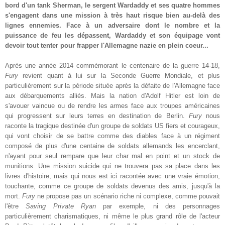
bord d'un tank Sherman, le sergent Wardaddy et ses quatre hommes
s'engagent dans une mission à très haut risque bien au-delà des
lignes ennemies. Face à un adversaire dont le nombre et la
puissance de feu les dépassent, Wardaddy et son équipage vont
devoir tout tenter pour frapper l'Allemagne nazie en plein coeur...
Après une année 2014 commémorant le centenaire de la guerre 14-18,
Fury
revient quant à lui sur la Seconde Guerre Mondiale, et plus
particulièrement sur la période située après la défaite de l'Allemagne face
aux débarquements alliés. Mais la nation d'Adolf Hitler est loin de
s'avouer vaincue ou de rendre les armes face aux troupes américaines
qui progressent sur leurs terres en destination de Berlin.
Fury
nous
raconte la tragique destinée d'un groupe de soldats US fiers et courageux,
qui vont choisir de se battre comme des diables face à un régiment
composé de plus d'une centaine de soldats allemands les encerclant,
n'ayant pour seul rempare que leur char mal en point et un stock de
munitions. Une mission suicide qui ne trouvera pas sa place dans les
livres d'histoire, mais qui nous est ici racontée avec une vraie émotion,
touchante, comme ce groupe de soldats devenus des amis, jusqu'à la
mort.
Fury
ne propose pas un scénario riche ni complexe, comme pouvait
l'être
Saving Private Ryan
par exemple, ni des personnages
particulièrement charismatiques, ni même le plus grand rôle de l'acteur