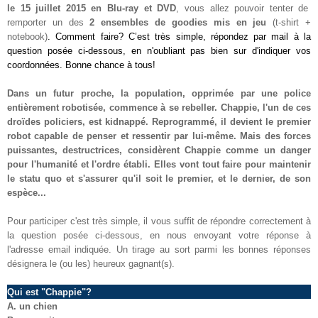
le 15 juillet 2015 en Blu-ray et DVD
, vous allez pouvoir tenter de
remporter
un des
2 ensembles de goodies mis e
n jeu
(t-shirt +
notebook)
. Comment faire? C’est très simple, répondez par mail à la
question posée ci-dessous, en n'oubliant pas bien sur d'indiquer vos
coordonnées. Bonne chance à tous!
Dans un futur proche, la population, opprimée par une police
entièrement robotisée, commence à se rebeller. Chappie, l'un de ces
droïdes policiers, est kidnappé. Reprogrammé, il devient le premier
robot capable de penser et ressentir par lui-même. Mais des forces
puissantes, destructrices, considèrent Chappie comme un danger
pour l'humanité et l'ordre établi. Elles vont tout faire pour maintenir
le statu quo et s'assurer qu'il soit le premier, et le dernier, de son
espèce...
Pour participer c'est très simple, il vous suffit de répondre correctement à
la question posée ci-dessous, en nous envoyant votre réponse à
l'adresse email indiquée. Un tirage au sort parmi les bonnes réponses
désignera le (ou les) heureux gagnant(s).
Qui est "Chappie"
?
A.
un chien