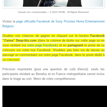
Visuels non contractuelles -- © 2015 SPHE. All Rights Reserved.
Visitez la
page officielle Facebook de Sony Pictures Home Entertainment
Belgium
.
Doublez vos chances de gagner en cliquant sur le bouton
Facebook
"J'aime" Deep-blu.com
(dans la colonne de droite sur cette page ou en
vous rendant sur
notre page Facebook
) et en
partageant
le poste de ce
concours sur votre mur Facebook
. N'oubliez pas bien sur de laisser au
passage un commentaire sur notre page Facebook, dans le poste dédié à
ce concours.
Précision importante (pour une question de coût d'envoi): seuls les
participants résidant au Benelux et en France métropolitaine seront inclus
dans le tirage au sort. Merci de votre compréhension.