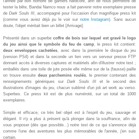
l'année par bon nombre de gamers hardcore, afin de nous permettre de
tester la bête, Bandai Namco nous a fait parvenir notre exemplaire presse
de
Dark Souls III
, accompagné pour l'occasion d'un magnifique press kit
(comme vous aviez déjà pu le voir sur
notre Instagram
).
Sans aucun
doute
, l'objet méritait bien un billet [Arriva
ge
].
Présenté dans un superbe
coffre de bois sur lequel est gravé le logo
du jeu ainsi que le symbole du feu de camp
, le press kit contient:
deux enveloppes cachetées
, avec dans la première le disque du jeu
(version PS4) et dans la seconde un lien vers un serveur presse FTP
donnant accès à diverses captures et matériels afin d'illustrer
notre
test ;
emball
é
s
dans une toile de jute posée elle même sur de la (fausse) paille
on trouve en
suite
deux
parchemins
roulés
, le premier
contenant des
renseignements génériques sur
Dark Souls III
et
le
second
des
illustrations
d'images du jeu, chacun sublimé d'un joli art work au verso.
Superbes. Ce press kit est de plus numéroté, sur un total de 1000
exemplaires.
Simple et efficace, ce très bel objet est à l'esprit du jeu, sauvage et
élégant. Il n'y a plus à présent qu'à plonger dans la souffrance, afin de
vous proposer (dès que possible...) notre test de ce qui s'annonce déjà
comme l'une des aventures les plus mémorables de l'année, j'en suis
certain.