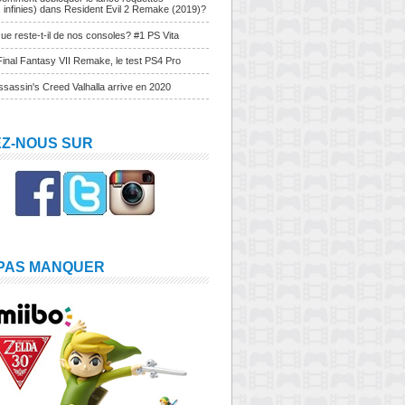
s infinies) dans Resident Evil 2 Remake (2019)?
ue reste-t-il de nos consoles? #1 PS Vita
Final Fantasy VII Remake, le test PS4 Pro
sassin's Creed Valhalla arrive en 2020
EZ-NOUS SUR
 PAS MANQUER