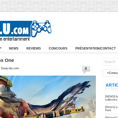
»
NEWS
REVIEWS
CONCOURS
PRÉSENTATION/CONTACT
ox One
0
 | Deep-blu.com
+Consu
ARTI
[NEWS] As
collectors
[Divers] 
Hunt
[Astuce] 