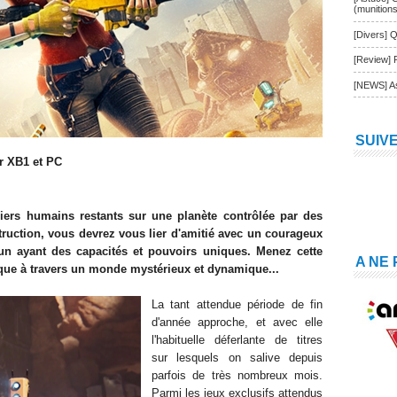
(munition
[Divers] Q
[Review] 
[NEWS] As
SUIV
ur XB1 et PC
iers humains restants sur une planète contrôlée par des
ruction, vous devrez vous lier d'amitié avec un courageux
 ayant des capacités et pouvoirs uniques. Menez cette
A NE
que à travers un monde mystérieux et dynamique
...
L
a tant attendue période de f
in
d'année approche, et avec elle
l'habituelle déferlante de titres
sur lesquels on salive depuis
parfois de très nombreux mois.
Parmi les
jeux exclusifs
attendus