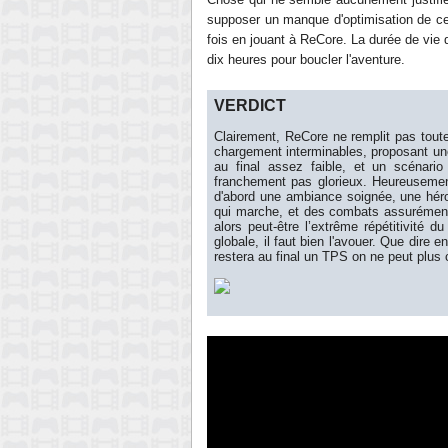
supposer
un manque
d'optimisation
de ce
fois en jouant à ReCore. La durée de vie 
dix heures pour boucler l'aventure.
VERDICT
Clairement, ReCore ne remplit pas tou
chargement interminables, proposant u
au final assez faible, et un scénari
franchement pas glorieux. Heureusemen
d'abord une ambiance soignée, une
hér
qui marche, et des combats assurémen
alors peut-être
l’extrême
répétitivité d
globale, il faut bien l'avouer. Que dire 
restera
au final
un TPS on ne peu
t plu