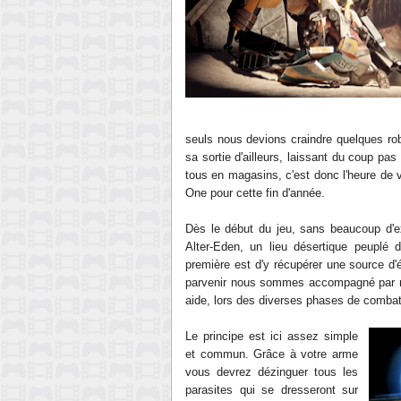
seuls nous devions craindre quelques robo
sa sortie d'ailleurs, laissant du coup pa
tous en magasins, c'est donc l'heure de
v
One pour cette fin d'année.
Dès le début du jeu, sans
beaucoup
d'e
Alter-Eden, un
lieu
désertique
peuplé d
première est d'
y
récupérer
une source d'én
parveni
r nous somme
s accompagné par n
aide, lors des diverses phases de combat
Le pr
incipe est ici assez simple
et commun. Grâc
e à votre arme
vous devrez
dézinguer
tous les
parasites qui se dresseront sur