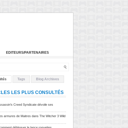
EDITEURS/PARTENAIRES
ltés
Tags
Blog Archives
CLES LES PLUS CONSULTÉS
sassin's Creed Syndicate dévoile ses
Les armures de Maitres dans The Witcher 3 Wild
Comment débloquer le lance roquettes