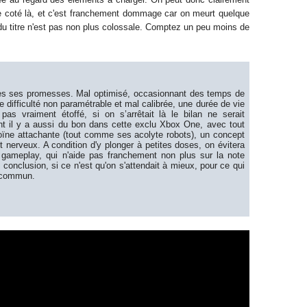
 coté là, et c'est franchement dommage car on meurt
quelque
du titre n'est pas non plus colossale. Comptez un peu moins de
tes ses promesses. Mal optimisé
,
occasionnant
des temps de
ne
difficulté
non
paramétrable
et mal calibrée, une durée de vie
o pas vraiment
étoffé, si on
s’arrêtait
là le
bilan ne serait
t il y a aussi du bon dans cette exclu Xbox One, avec tout
oïne
attachante
(tout comme ses
acolyte
robots)
, un concept
t nerveux.
A condition d'y plonger à petites doses, on évitera
u gameplay, qui n
'aide pas franchement non plus
sur la note
en conclusion, si ce n'est qu'on s'attendait à mieux,
pour ce qui
s commun
.