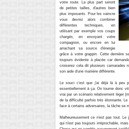
votre route.
La plus part seront
de petites tailles, d'autres bien
plus imposants. Pour les
vaincre
vous
devrez alors combiner
différentes techniques, en
utilisant
par exemple vos coups
chargés, en envoyant votre
compagnon, ou encore en lui
arrachant
sa source d'énergie
grâce à votre grappin. Cette dernière s
toujours évidente à placée car demand
croiserez cela dit
plusieurs
camarades rob
son aide d
'une
manière différente.
Le souci c'est que j'ai déjà l
à
à peu p
essentiellement à ça. On tourne donc vi
vrai par un scénario relativement
léger (
de la difficulté parfois très étonnante. Le
face à certains adversaires, la tâche se
Ma
lheureusement ce n'est pas tout.
L
e 
qui n'est pas toujours irréprochable, mai
Chose qui ne semble aucunement justifié