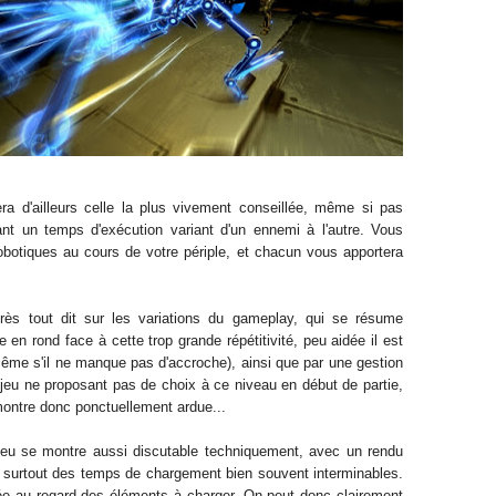
era d'ailleurs celle la plus vivement conseillée, même si pas
ant un temps d'exécution
variant d'un
ennemi
à l'autre. Vous
otiques au cours de votre périple, et chacun vous apportera
rè
s tout dit sur l
es variations du gameplay, qui se
résume
te en rond
face à cette trop grande répétitivité, peu aidée il est
même s
'il ne manque pas d'accroche
), ainsi qu
e par une gestion
 jeu
ne proposant pas de choix à ce niveau en début de partie,
 montre
donc ponctuellement
ardue..
.
jeu se montre aussi discutable techniquement, avec un rendu
s surtout
des temps de chargement
bien souvent interminables.
e au regard des éléments à charger. On peut donc clairement