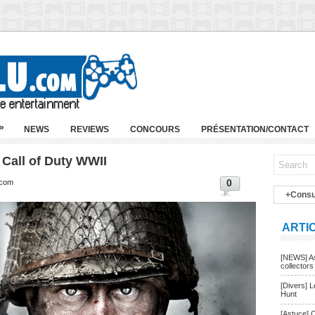
»
NEWS
REVIEWS
CONCOURS
PRÉSENTATION/CONTACT
 Call of Duty WWII
0
.com
+Consu
ARTI
[NEWS] As
collectors
[Divers] 
Hunt
[Astuce] 