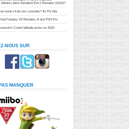
s infinies) dans Resident Evil 2 Remake (2019)?
ue reste-t-il de nos consoles? #1 PS Vita
Final Fantasy VII Remake, le test PS4 Pro
sassin's Creed Valhalla arrive en 2020
EZ-NOUS SUR
 PAS MANQUER