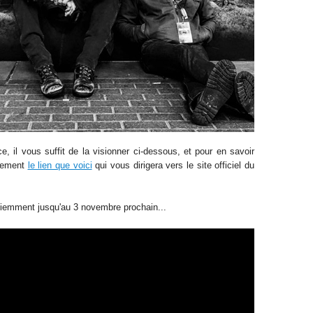
, il vous suffit de la visionner ci-dessous, et pour en savoir
plement
le lien que voici
qui vous dirigera vers le site officiel du
atiemment jusqu'au 3 novembre prochain...