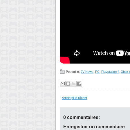
Posted in:
JV News
,
PC
,
Playstation 4
,
Xbox 
Article plus récent
0 commentaires:
Enregistrer un commentaire