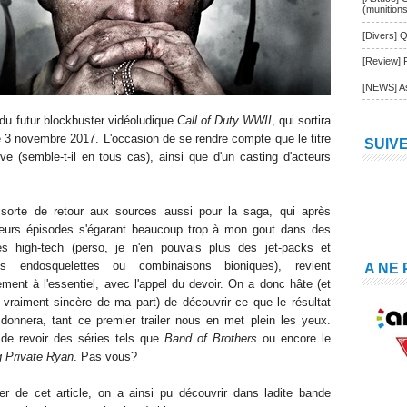
(munition
[Divers] Q
[Review] 
[NEWS] As
r du futur blockbuster vidéoludique
Call of Duty WWII
, qui sortira
 3 novembre 2017. L'occasion de se rendre compte que le titre
SUIV
e (semble-t-il en tous cas), ainsi que d'un casting d'acteurs
sorte de retour aux sources aussi pour la saga, qui après
ieurs épisodes s'égarant beaucoup trop à mon gout dans des
res high-tech (perso, je n'en pouvais plus des jet-packs et
es endosquelettes ou combinaisons bioniques), revient
A NE
ement à l'essentiel, avec l'appel du devoir. On a donc hâte (et
t vraiment sincère de ma part) de découvrir ce que le résultat
l donnera, tant ce premier trailer nous en met plein les yeux.
de revoir des séries tels que
Band of Brothers
ou encore le
 Private Ryan
. Pas vous?
er de cet article, on a ainsi pu découvrir dans ladite bande