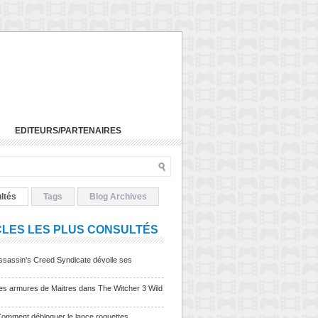
EDITEURS/PARTENAIRES
ltés
Tags
Blog Archives
CLES LES PLUS CONSULTÉS
sassin's Creed Syndicate dévoile ses
Les armures de Maitres dans The Witcher 3 Wild
Comment débloquer le lance roquettes