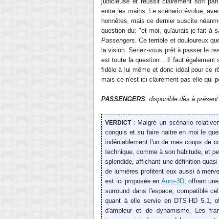
judicieuse et réussit clairement son pa
entre les mains. Le scénario évolue, avec
honnêtes, mais ce dernier suscite néanmoi
question du: "et moi, qu'aurais-je fait à 
Passengers
. Ce terrible et douloureux q
la vision. Seriez-vous prêt à passer le r
est toute la question... Il faut également
fidèle à lui même et donc idéal pour ce r
mais ce n'est ici clairement pas elle qui p
PASSENGERS
, disponible dès
à présent
Malgré un scénario relative
VERDICT
:
conquis et su faire naitre en moi le q
indéniablement l'un de mes coups de c
technique, comme à son habitude, et per
splendide, affichant une définition quasi
de lumières profitent eux aussi à merve
est ici proposée en
Auro-3D
, offrant un
surround dans l'espace, compatible ce
quant à elle servie en DTS-HD 5.1, of
d'ampleur et de dynamisme. Les fran