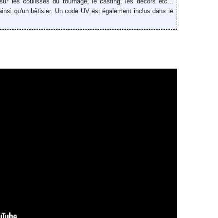
sur les coulisses du tournage, le casting, les décors etc...
insi qu'un bêtisier. Un code UV est également inclus dans le