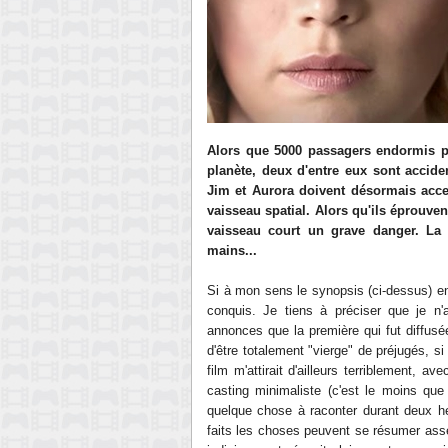
Alors que 5000 passagers endormis p
planète, deux d'entre eux sont acciden
Jim et Aurora doivent désormais accep
vaisseau spatial. Alors qu'ils éprouven
vaisseau court un grave danger. La 
mains...
Si à mon sens le synopsis (ci-dessus) en 
conquis. Je tiens à préciser que je n'a
annonces que la première qui fut diffusé
d'être totalement "vierge" de préjugés, s
film m'attirait d'ailleurs terriblement, a
casting minimaliste (c'est le moins que 
quelque chose à raconter durant deux he
faits les choses peuvent se résumer asse