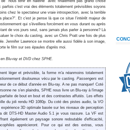
ri de "nous tenir en haleine" avec finalement pas grand chose
 parfois c'est vrai des éléments totalement prévisibles soyons
ns chez le spectateur une vraie introspection, avec la terrible
sa place?". Et c'est je pense là que ce situe l’intérêt majeur de
uestionnement qui s'éveillera forcément en vous durant ou après
estant de vos jours seul, sans jamais plus parler à personne? Là
 saluer le choix du casting, avec un Chris Pratt une fois de plus
CON
ôle. Jennifer Lawrence se montre elle aussi fidèle à son image,
orte le film sur ses épaules d'après moi.
en Blu-ray et DVD chez SPHE.
ment léger et prévisible, la forme m'a néanmoins totalement
uestionnement douloureux vécu par le casting.
Passengers
est
oeur de ce début d'année en Blu-ray. A ne pas manquer! Coté
sonne ne s'en plaindra, SPHE nous livre un Blu-ray à l'image
 parfaite de bout en bout et des contrastes affutés. Les effets
ille du joli rendu HD 1080p. Du coté des pistes audio, la VO
e expérience 3D optimale basée sur les niveaux de perception
la dit DTS-HD Master Audio 5.1 je vous rassure. La VF est
frant également un paysage sonore redoutable d'efficacité,
cophiles apprécieront. Pour ce qui est des extras, vous