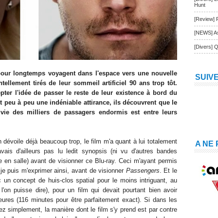
Hunt
[Review] 
[NEWS] As
[Divers] Q
our longtemps voyagent dans l'espace vers une nouvelle
SUIV
tellement tirés de leur sommeil artificiel 90 ans trop tôt.
ter l'idée de passer le reste de leur existence à bord du
t peu à peu une indéniable attirance, ils découvrent que le
vie des milliers de passagers endormis est entre leurs
dévoile déjà beaucoup trop, le film m'a quant à lui totalement
A NE
vais d'ailleurs pas lu ledit synopsis (ni vu d'autres bandes
e en salle) avant de visionner ce Blu-ray. Ceci m'ayant permis
i je puis m'exprimer ainsi, avant de visionner
Passengers
. Et le
vec un concept de huis-clos spatial pour le moins intriguant, au
l'on puisse dire), pour un film qui devait pourtant bien avoir
ures (116 minutes pour être parfaitement exact). Si dans les
z simplement, la manière dont le film s'y prend est par contre