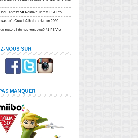
Final Fantasy VII Remake, le test PS4 Pro
sassin's Creed Valhalla arrive en 2020
ue reste-t-il de nos consoles? #1 PS Vita
EZ-NOUS SUR
 PAS MANQUER