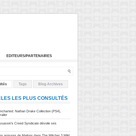
EDITEURS/PARTENAIRES
ltés
Tags
Blog Archives
CLES LES PLUS CONSULTÉS
charted: Nathan Drake Collection (PS4),
railer
sassin's Creed Syndicate dévoile ses
Les armures de Maitres dans The Witcher 3 Wild