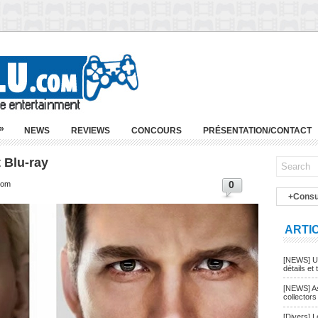
»
NEWS
REVIEWS
CONCOURS
PRÉSENTATION/CONTACT
 Blu-ray
0
com
+Consu
ARTI
[NEWS] Un
détails et t
[NEWS] As
collectors
[Divers] 