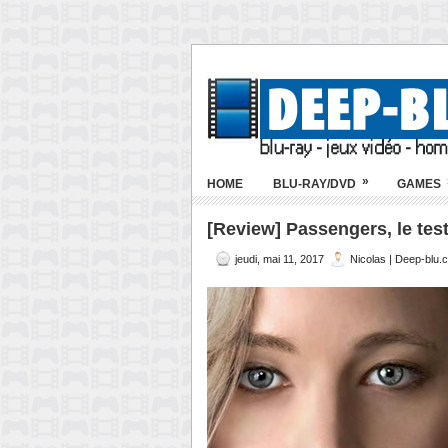
»
HOME
BLU-RAY/DVD
GAMES
[Review] Passengers, le test
jeudi, mai 11, 2017
Nicolas | Deep-blu.