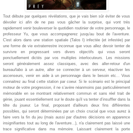
Tout débute par quelques révélations, que je vais bien sûr éviter de vous
dévoiler ici afin de ne pas vous gâcher la surprise, qui vont très
rapidement venir bouleverser le quotidien routinier de votre personnage, le
professeur Yu, que vous accompagnerez jusqu'au bout de l'aventure.
C'est alors dans une station spatiale (Talos I) infectée (et infestée) par
une forme de vie extraterrestre inconnue que vous allez devoir tenter de
survivre en progressant vers divers objectifs qui vous seront
ponctuellement dictés par vos multiples interlocuteurs. Les missions
seront généralement assez classiques, avec des aller-retour d'un
bureau/labo à un autre, aller se connecter à un serveur, réactiver les
ascenseurs, venir en aide à un personnage dans le besoin etc... Vous
connaitrez au final cette station par coeur. Si le scénario est le principal
moteur de votre progression, il ne s’avère néanmoins pas particulièrement
mémorable en se montrant relativement commun et sans réel trait de
génie, jouant essentiellement sur le doute qu'il va tenter d’insuffler dans la
tête du joueur. Le final, proposant d'ailleurs deux fins différentes
possibles, qui seront déterminées par un choix crucial que vous aurez à
faire vers la fin du jeu (mais aussi par d'autres décisions en apparence
insignifiantes tout au long de l'aventure...), n'a clairement pas laissé une
trace significative dans ma mémoire. Laissant clairement la porte