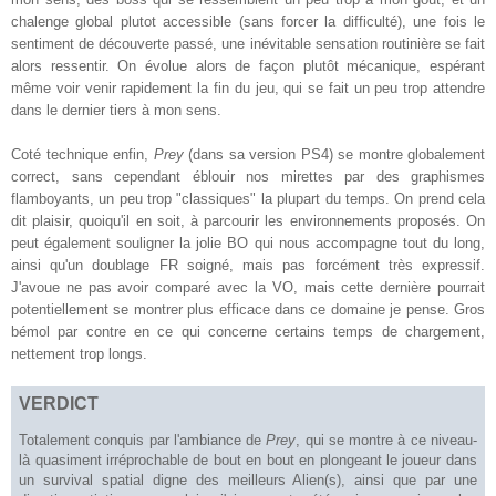
chalenge global plutot accessible (sans forcer la difficulté), une fois le
sentiment de découverte passé, une inévitable sensation routinière se fait
alors ressentir. On évolue alors de façon plutôt mécanique, espérant
même voir venir rapidement la fin du jeu, qui se fait un peu trop attendre
dans le dernier tiers à mon sens.
Coté technique enfin,
Prey
(dans sa version PS4) se montre globalement
correct, sans cependant éblouir nos mirettes par des graphismes
flamboyants, un peu trop "classiques" la plupart du temps. On prend cela
dit plaisir, quoiqu'il en soit, à parcourir les environnements proposés. On
peut également souligner la jolie BO qui nous accompagne tout du long,
ainsi qu'un doublage FR soigné, mais pas forcément très expressif.
J'avoue ne pas avoir comparé avec la VO, mais cette dernière pourrait
potentiellement se montrer plus efficace dans ce domaine je pense. Gros
bémol par contre en ce qui concerne certains temps de chargement,
nettement trop longs.
VERDICT
Totalement conquis par l'ambiance de
Prey
, qui se montre à ce niveau-
là quasiment irréprochable de bout en bout en plongeant le joueur dans
un survival spatial digne des meilleurs Alien(s), ainsi que par une