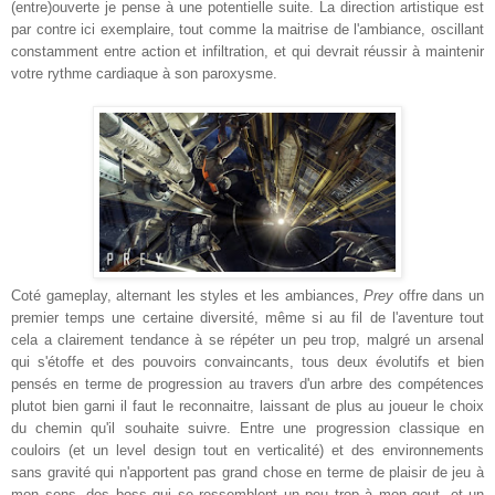
(entre)ouverte je pense à une potentielle suite. La direction artistique est
par contre ici exemplaire, tout comme la maitrise de l'ambiance, oscillant
constamment entre action et infiltration, et qui devrait réussir à maintenir
votre rythme cardiaque à son paroxysme.
Coté gameplay, alternant les styles et les ambiances,
Prey
offre dans un
premier temps une certaine diversité, même si au fil de l'aventure tout
cela a clairement tendance à se répéter un peu trop, malgré un arsenal
qui s'étoffe et des pouvoirs convaincants, tous deux évolutifs et bien
pensés en terme de progression au travers d'un arbre des compétences
plutot bien garni il faut le reconnaitre, laissant de plus au joueur le choix
du chemin qu'il souhaite suivre. Entre une progression classique en
couloirs (et un level design tout en verticalité) et des environnements
sans gravité qui n'apportent pas grand chose en terme de plaisir de jeu à
mon sens, des boss qui se ressemblent un peu trop à mon gout, et un