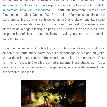
gagner ses lettres de noblesse auprès de la communauté, dont nous
vous avons d'ailleurs parlé il n'y a pas si longtemps lors de notre
test de
la version PS4 de
Dishonored 2
, sorti en novembre dernier sur
Playstation 4, Xbox One et PC.
Prey
puise néanmoins sa singularité
dans une ambiance plus confinée et un scénario clairement davantage
SF, qui rappellera de bons (ou moins bons, c'est selon) souvenirs aux
amateurs de la saga Alien(s), en particulier je pense. Un scénario qui sera
en partie la clef de cet opus d'ailleurs, je vais y revenir plus en détails
dans un instant.
Préambule à l'aventure (spatiale) qui vous attend dans
Prey
, vous devrez
en début de partie choisir votre sexe. Le personnage de Morgan Yu (votre
avatar dans le jeu), peut en effet prendre les traits d'un homme ou d'une
femme. Un choix (irréversible bien sûr), purement esthétique, qui n'aura
cela dit aucune incidence ni sur le gameplay ni sur le déroulement des
événements, sachez-le.