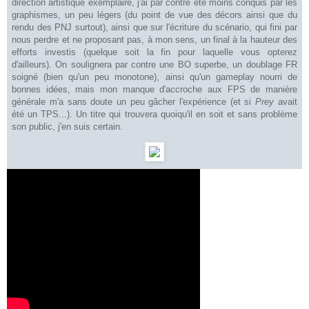
direction artistique exemplaire, j'ai par contre été moins conquis par les
graphismes, un peu légers (du point de vue des décors ainsi que du
rendu des PNJ surtout), ainsi que sur l'écriture du scénario, qui fini par
nous perdre et ne proposant pas, à mon sens, un final à la hauteur des
efforts investis (quelque soit la fin pour laquelle vous opterez
d'ailleurs). On soulignera par contre une BO superbe, un doublage FR
soigné (bien qu'un peu monotone), ainsi qu'un gameplay nourri de
bonnes idées, mais mon manque d'accroche aux FPS de manière
générale m'a sans doute un peu gâcher l'expérience (et si
Prey
avait
été un TPS...). Un titre qui trouvera quoiqu'il en soit et sans problème
son public, j'en suis certain.