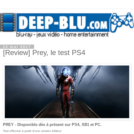
12 mai 2017
[Review] Prey, le test PS4
PREY
- Disponible
dès
à présent
sur
PS4, XB1 et PC
.
Test effectué à partir d'une version éditeur.