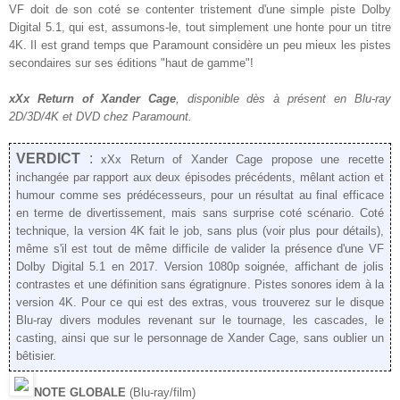
VF doit de son coté se contenter tristement d'une simple piste Dolby
Digital 5.1, qui est, assumons-le, tout simplement une honte pour un titre
4K. Il est grand temps que Paramount considère un peu mieux les pistes
secondaires sur ses éditions "haut de gamme"!
xXx Return of Xander Cage
, disponible dès
à présent
en Blu-ray
2D/3D/4K et DVD chez Paramount.
VERDICT
:
xXx Return of Xander Cage propose une recette
inchangée par rapport aux deux épisodes précédents, mêlant action et
humour comme ses prédécesseurs, pour un résultat au final efficace
en terme de divertissement, mais sans surprise coté scénario.
Coté
technique, la version 4K fait le job, sans plus (voir plus pour détails),
même s'il est tout de même difficile de valider la présence d'une VF
Dolby Digital 5.1 en 2017. Version 1080p soignée, affichant de jolis
contrastes et une définition sans égratignure. Pistes sonores idem à la
version 4K. Pour ce qui est des extras, vous trouverez sur le disque
Blu-ray divers modules revenant sur le tournage, les cascades, le
casting, ainsi que sur le personnage de Xander Cage, sans oublier un
bêtisier.
NOTE GLOBALE
(Blu-ray/film)