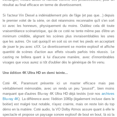
résultat au final efficace en terme de divertissement.
Si l'acteur Vin Diesel a indéniablement pris de l'âge (et pas que...) depuis
le premier volet de la série, on doit néanmoins reconnaitre qu'il s'en sort
ici avec les honneurs, physiquement du moins. Oubliez cela dit toute
vraisemblance scénaristique, qui de ce coté ne tente même pas d'être un
minimum crédible, alignant les scènes plus invraisemblables les unes
que les autres. On sait quoiqu'il en soit où on met les pieds en acceptant
de jouer le jeu avec xXX. Le divertissement se montre explosif et affiche
quantité de scènes d'action aux effets visuels parfois très réussis. Le
casting ne brillera quant à lui d'aucune manière, avec d’innombrables
visages que vous aurez si tôt d'oublier dès le générique de fin venu.
Une édition 4K Ultra HD en demi teinte...
Coté 4K, Paramount présente ici un master efficace mais pas
véritablement mémorable, avec un rendu un peu "poussif", bien moins
marquant que d'autres Blu-ray 4K Ultra HD déjà testés (voir nos
archives
Blu-ray 4K
). La différence avec l'édition 1080p (également incluse dans le
boitier) est malgré tout notable, n'ayez crainte, mais on reste loin du top
démo en la matière. Coté audio, la VO Dolby Atmos assure quant à elle le
spectacle et propose un paysage sonore explosif de bout en bout, là où la