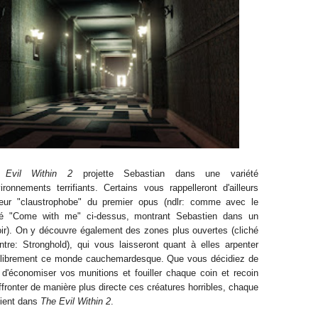
 Evil Within 2
projette Sebastian dans une variété
vironnements terrifiants. Certains vous rappelleront d'ailleurs
rreur "claustrophobe" du premier opus (ndlr: comme avec le
hé "Come with me" ci-dessus, montrant Sebastien dans un
oir). On y découvre également des zones plus ouvertes (cliché
ontre: Stronghold), qui vous laisseront quant à elles arpenter
 librement ce monde cauchemardesque. Que vous décidiez de
 d'économiser vos munitions et fouiller chaque coin et recoin
ffronter de manière plus directe ces créatures horribles, chaque
nvient dans
The Evil Within 2
.