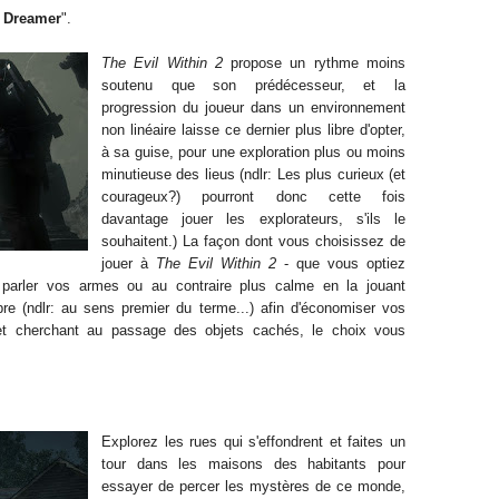
 Dreamer
".
The Evil Within 2
propose un rythme moins
soutenu que son prédécesseur, et la
progression du joueur dans un environnement
non linéaire laisse ce dernier plus libre d'opter,
à sa guise, pour une exploration plus ou moins
minutieuse des lieus (ndlr: Les plus curieux (et
courageux?) pourront donc cette fois
davantage jouer les explorateurs, s'ils le
souhaitent.) La façon dont vous choisissez de
jouer à
The Evil Within 2
- que vous optiez
t parler vos armes ou au contraire plus calme en la jouant
e (ndlr: au sens premier du terme...) afin d'économiser vos
, et cherchant au passage des objets cachés, le choix vous
Explorez les rues qui s'effondrent et faites un
tour dans les maisons des habitants pour
essayer de percer les mystères de ce monde,