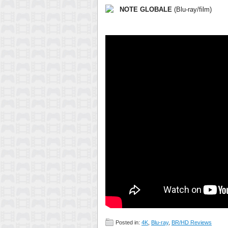
NOTE GLOBALE
(Blu-ray/film)
Posted in:
4K
,
Blu-ray
,
BR/HD Reviews