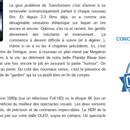
Le gros problème de
Transformers
c'est d'arriver à se
renouveler scénaristiquement parlant à chaque nouveau
film. Et depuis 2-3 films déjà, on a comme une
désagréable sensation d'élastique sur lequel on tire
encore et encore. Optimus s'en va et revient, les gentils
deviennent des méchants et inversement... ça
CON
commence à devenir difficile à suivre (et à digérer...),
même si on a vu les 4 chapitres précédents. Ici, c'est
ntre de l'intrigue, avec à nouveau un plan mené par Megatron
ers
à la vie, au détriment de notre belle Planète Bleue bien
t une fois encore le job en assurant la partie "humour". On
 au poste. Du coté des nouveaux venus, c'est la présence de
e de "gardien" qui lui va plutôt bien en fin de compte.
ion 1080p (sur un téléviseur Full HD) ou le disque 4K (sur un
néficier du meilleur des spectacles visuels. Les deux versions
ls, de précision et de contrastes impeccables. Le HDR de la
ur joie sur votre dalle OLED, soyez-en certains. Un spectacle