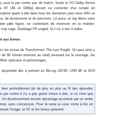
 n'y aura là par contre pas de match. Seule la VO Dolby Atmos
 VF (4K et 1080p) devant se contenter d'un simple (et
 explose quant à elle dans tous les domaines pour nous offrir un
ur, de dynamisme et de précision. Là aussi un top démo sans
ien pâle figure, se contentant de minimum en la matière.
rop sage. Doublage FR soigné, là il n'y a rien à redire.
nt aux bonus
.
 ici les extras de
Transformers The Last Knight
. On peut ainsi y
 de 90 minute environs au total) revenant sur le tournage, les
 effets spéciaux et personnages.
, disponible dès
à présent
en Blu-ray 2D/3D, UHD 4K et DVD
e bien profondément (et de plus en plus au fil des épisodes
cle par contre il n'y a pas grand chose à dire, si ce n'est que
ob. Un divertissement encore davantage accentué par un rendu
mos sans concession. Pour le reste je vous invite à lire en
rnant l'image, la VF et les bonus présents.