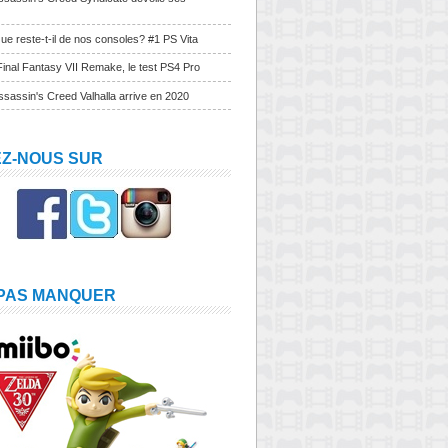
ue reste-t-il de nos consoles? #1 PS Vita
Final Fantasy VII Remake, le test PS4 Pro
sassin's Creed Valhalla arrive en 2020
EZ-NOUS SUR
 PAS MANQUER