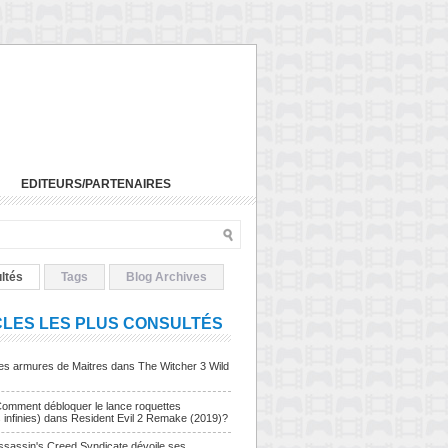
EDITEURS/PARTENAIRES
ltés
Tags
Blog Archives
CLES LES PLUS CONSULTÉS
Les armures de Maitres dans The Witcher 3 Wild
Comment débloquer le lance roquettes
s infinies) dans Resident Evil 2 Remake (2019)?
sassin's Creed Syndicate dévoile ses