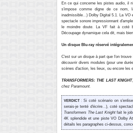
En ce qui concerne les pistes audio, il
s'impose comme digne de ce nom, la
inadmissible...) Dolby Digital 5.1. La VO
spectacle sonore impressionnant d'ample
le moindre doute. La VF fait à coté b
Découpage dynamique cela dit, mais bien t
Un disque Blu-ray réservé intégraleme
C'est sur un disque à part que l'on trouve
découvrir divers modules (pour une durée
scènes d'action, les lieux, ou encore les
TRANSFORMERS: THE LAST KNIGHT
chez Paramount.
Si coté scénario on s'enlis
VERDICT
:
serais-je tenté d'écrire...), coté specta
Transformers The Last Knight
fait le j
4K splendide et une piste VO Dolby At
détails les paragraphes ci-dessus, conce