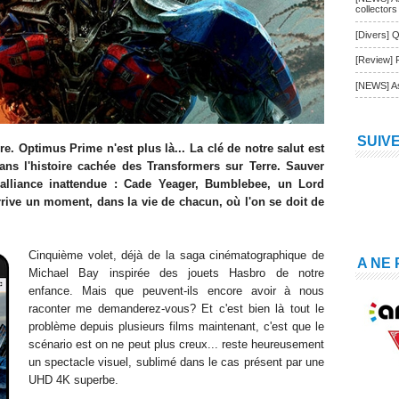
collectors
[Divers] Q
[Review] 
[NEWS] As
SUIV
. Optimus Prime n'est plus là... La clé de notre salut est
ans l'histoire cachée des Transformers sur Terre. Sauver
alliance inattendue : Cade Yeager, Bumblebee, un Lord
arrive un moment, dans la vie de chacun, où l'on se doit de
Cinquième volet, déjà de la saga cinématographique de
A NE
Michael Bay inspirée des jouets Hasbro de notre
enfance. Mais que peuvent-ils encore avoir à nous
raconter me demanderez-vous? Et c'est bien là tout le
problème depuis plusieurs films maintenant, c'est que le
scénario est on ne peut plus creux... reste heureusement
un spectacle visuel, sublimé dans le cas présent par une
UHD 4K superbe.