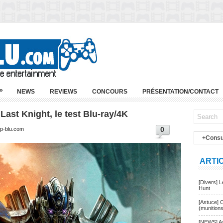
»
NEWS
REVIEWS
CONCOURS
PRÉSENTATION/CONTACT
ast Knight, le test Blu-ray/4K
0
ep-blu.com
+Consu
ARTI
[Divers] 
Hunt
[Astuce] 
(munition
[NEWS] As