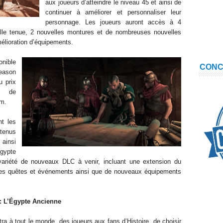
aux joueurs d’atteindre le niveau 45 et ainsi de
continuer à améliorer et personnaliser leur
personnage. Les joueurs auront accès à 4
lle tenue, 2 nouvelles montures et de nombreuses nouvelles
élioration d’équipements.
nible
CON
eason
u prix
s de
am.
nt les
tenus
 ainsi
gypte
variété de nouveaux DLC à venir, incluant une extension du
lles quêtes et événements ainsi que de nouveaux équipements
: L’Égypte Ancienne
a à tout le monde, des joueurs aux fans d’Histoire, de choisir