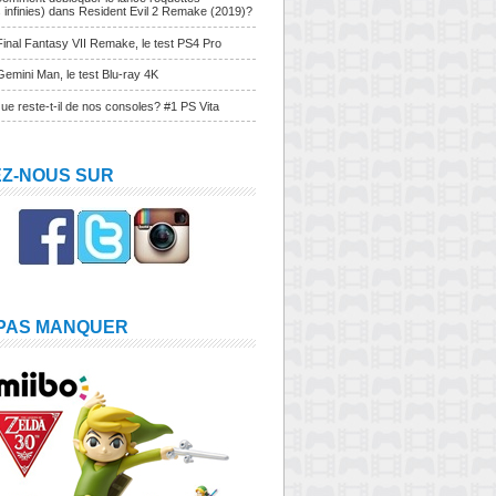
s infinies) dans Resident Evil 2 Remake (2019)?
Final Fantasy VII Remake, le test PS4 Pro
Gemini Man, le test Blu-ray 4K
ue reste-t-il de nos consoles? #1 PS Vita
EZ-NOUS SUR
 PAS MANQUER