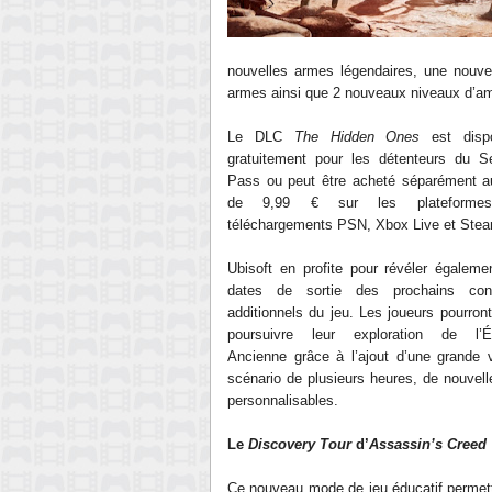
nouvelles armes légendaires, une nouve
armes ainsi que 2 nouveaux niveaux d’am
Le DLC
The Hidden Ones
est dispo
gratuitement pour les détenteurs du S
Pass ou peut être acheté séparément a
de 9,99 € sur les plateforme
téléchargements PSN, Xbox Live et Ste
Ubisoft en profite pour révéler égaleme
dates de sortie des prochains con
additionnels du jeu. Les joueurs pourront
poursuivre leur exploration de l’É
Ancienne grâce à l’ajout d’une grande 
scénario de plusieurs heures, de nouve
personnalisables.
Le
Discovery Tour
d’
Assassin’s Creed
Ce nouveau mode de jeu éducatif permettr