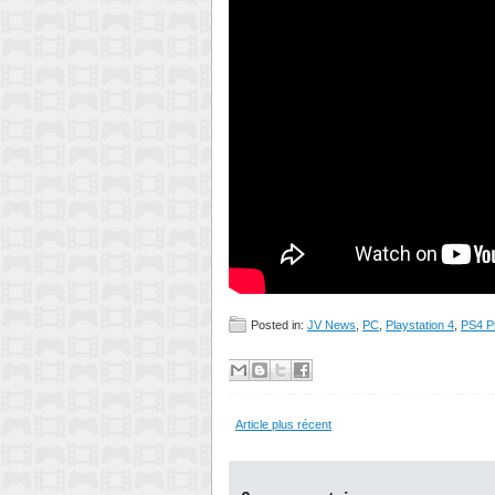
Posted in:
JV News
,
PC
,
Playstation 4
,
PS4 P
Article plus récent