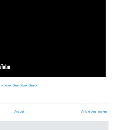
ro
,
Xbox One
,
Xbox One X
Accueil
Article plus ancien