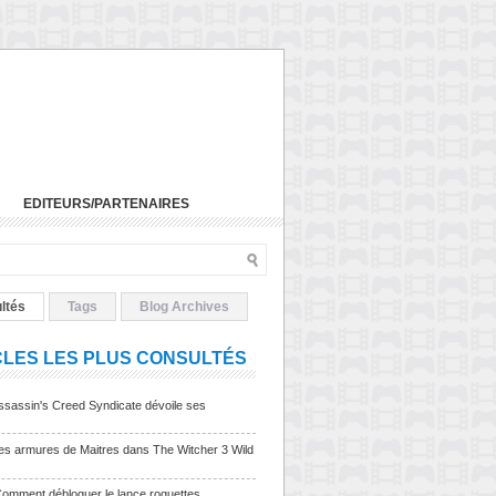
EDITEURS/PARTENAIRES
ltés
Tags
Blog Archives
CLES LES PLUS CONSULTÉS
sassin's Creed Syndicate dévoile ses
Les armures de Maitres dans The Witcher 3 Wild
Comment débloquer le lance roquettes