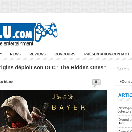
»
NEWS
REVIEWS
CONCOURS
PRÉSENTATION/CONTACT
igins déploit son DLC "The Hidden Ones"
0
+Consu
eep-blu.com
ARTI
[NEWS] As
collectors
[Divers] 
Hunt
[Astuce] 