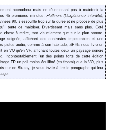
blement accrocheur mais ne réussissant pas à maintenir la
des 45 premières minutes,
Flatliners (L'expérience interdite)
,
nées 90, s’essouffle trop sur la durée et ne propose de plus
u'il tente de maitriser. Divertissant mais sans plus.
Coté
nd chose à redire, tant visuellement que sur le plan sonore.
age soignée, affichant des contrastes impeccables et une
t des pistes audio, comme à son habitude, SPHE nous livre un
t en VO qu'en VF, affichant toutes deux un paysage sonore
nd. Incontestablement l'un des points forts de cette édition
age FR un poil moins équilibré (en frontal) que la VO, plus
s sur ce Blu-ray, je vous invite à lire le paragraphe qui leur
page.