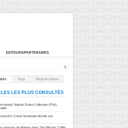
EDITEURS/PARTENAIRES
ltés
Tags
Blog Archives
CLES LES PLUS CONSULTÉS
charted: Nathan Drake Collection (PS4),
railer
sassin's Creed Syndicate dévoile ses
Les armures de Maitres dans The Witcher 3 Wild