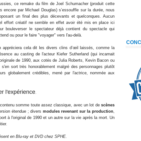
ussies, ce remake du film de Joel Schumacher (produit cette
is encore par Michael Douglas) s’essouffle sur la durée, nous
oposant un final des plus décevants et quelconques. Aucun
el effort créatif ne semble en effet avoir été mis en place ici
ur bouleverser le spectateur déjà contient du spectacle qui
attend ou pour le faire "voyager" vers l'au-delà.
CON
 appréciera cela dit les divers clins d’œil laissés, comme la
ésence au casting de l'acteur Kiefer Sutherland (qui incarnait
 originale de 1990, aux cotés de Julia Roberts, Kevin Bacon ou
ng s'en sort très honorablement malgré des personnages plutôt
eurs globalement crédibles, mené par l'actrice, nommée aux
r l'expérience
.
 contenu somme toute assez classique, avec un lot de
scènes
rsion étendue ; divers
modules revenant sur la production
,
port à l'original de 1990 et un autre sur la vie après la mort. Un
tier.
ésent
en Blu-ray et DVD chez SPHE.