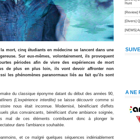
Hunt
[Review] 
[Divers] Q
[NEWS] As
SUIV
 la mort, cinq étudiants en médecine se lancent dans une
gereuse. Sur eux-mêmes, volontairement, ils provoquent
ourtes périodes afin de vivre des expériences de mort
s de plus en plus loin, ils vont devoir affronter non
ssi les phénomènes paranormaux liés au fait qu'ils sont
A NE
make du classique éponyme datant du début des années 90,
atliners (L'expérience interdite)
se laisse découvrir comme si
histoire nous était inconnue. Modernisé, bénéficiant d'effets
suels plus convaincants, bénéficiant d'une ambiance soignée,
as mal de ces éléments contribuent donc à plonger le
ectateur dans l'ambiance souhaitée.
anmoins, et ce malgré quelques séquences indéniablement