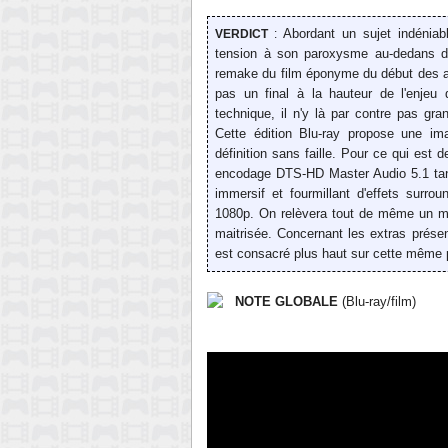
Abordant un sujet indénia
VERDICT
:
tension à son paroxysme au-dedans 
remake du film éponyme du début des an
pas un final à la hauteur de l'enjeu q
technique, il n'y là par contre pas gra
Cette édition Blu-ray propose une im
définition sans faille. Pour ce qui es
encodage DTS-HD Master Audio 5.1 tan
immersif et fourmillant d'effets surrou
1080p. On relèvera tout de même un mix
maitrisée. Concernant les extras présent
est consacré plus haut sur cette même 
NOTE GLOBALE
(Blu-ray/film)