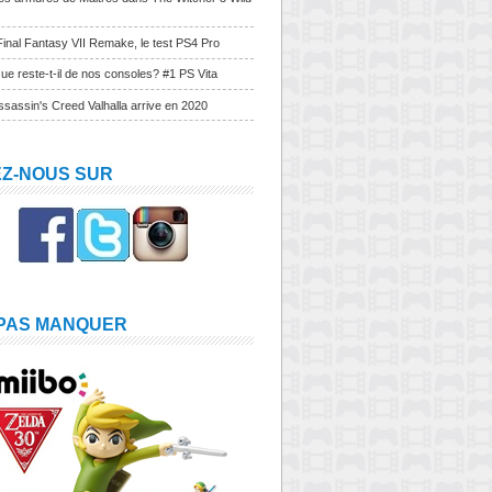
Final Fantasy VII Remake, le test PS4 Pro
ue reste-t-il de nos consoles? #1 PS Vita
sassin's Creed Valhalla arrive en 2020
EZ-NOUS SUR
 PAS MANQUER