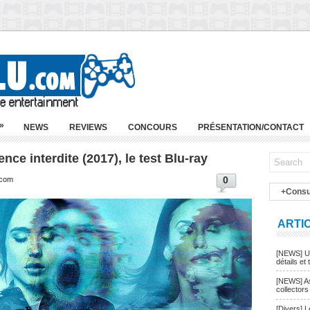
»
NEWS
REVIEWS
CONCOURS
PRÉSENTATION/CONTACT
ence interdite (2017), le test Blu-ray
0
.com
+Consu
ARTI
[NEWS] Un
détails et t
[NEWS] As
collectors
[Divers] 