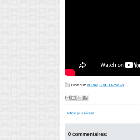
Posted in:
Blu-ray
,
BR/HD Reviews
Article plus récent
0 commentaires: