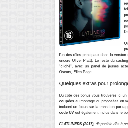
ré
fo
pr
ré
po
l'
On
pr
l'un des rôles principaux dans la version
encore Oliver Platt). Le reste du casti
"cliché", avec un panel de jeunes act
Oscars, Ellen Page.
Quelques extras pour prolonge
Du coté des bonus vous trouverez ici un
coupées
au montage ou proposées en ve
incluant un focus sur la transition par rap
code UV
est également inclus dans le boi
FLATLINERS (2017)
, disponible dès
à pr