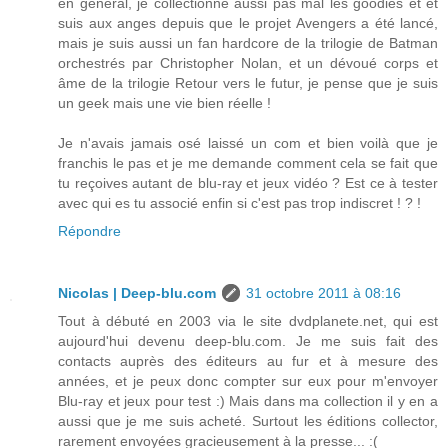
en général, je collectionne aussi pas mal les goodies et et
suis aux anges depuis que le projet Avengers a été lancé,
mais je suis aussi un fan hardcore de la trilogie de Batman
orchestrés par Christopher Nolan, et un dévoué corps et
âme de la trilogie Retour vers le futur, je pense que je suis
un geek mais une vie bien réelle !
Je n'avais jamais osé laissé un com et bien voilà que je
franchis le pas et je me demande comment cela se fait que
tu reçoives autant de blu-ray et jeux vidéo ? Est ce à tester
avec qui es tu associé enfin si c'est pas trop indiscret ! ? !
Répondre
Nicolas | Deep-blu.com
31 octobre 2011 à 08:16
Tout à débuté en 2003 via le site dvdplanete.net, qui est
aujourd'hui devenu deep-blu.com. Je me suis fait des
contacts auprès des éditeurs au fur et à mesure des
années, et je peux donc compter sur eux pour m'envoyer
Blu-ray et jeux pour test :) Mais dans ma collection il y en a
aussi que je me suis acheté. Surtout les éditions collector,
rarement envoyées gracieusement à la presse... :(