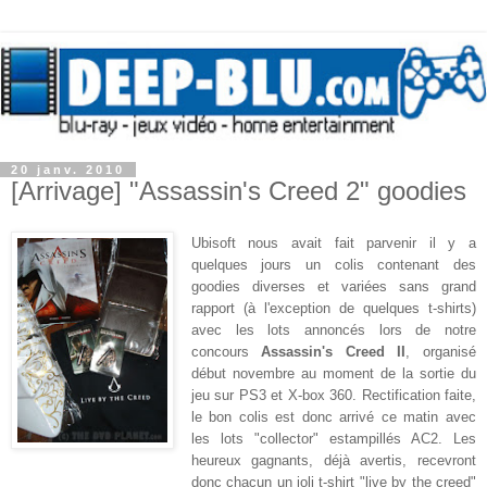
20 janv. 2010
[Arrivage] "Assassin's Creed 2" goodies
Ubisoft nous avait fait parvenir il y a
quelques jours un colis contenant des
goodies diverses et variées sans grand
rapport (à l'exception de quelques t-shirts)
avec les lots annoncés lors de notre
concours
Assassin's Creed II
, organisé
début novembre au moment de la sortie du
jeu sur PS3 et X-box 360. Rectification faite,
le bon colis est donc arrivé ce matin avec
les lots "collector" estampillés AC2. Les
heureux gagnants, déjà avertis, recevront
donc chacun un joli t-shirt "live by the creed"