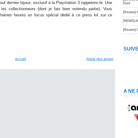
out dernier bijoux, exclusif à la Playstation 3 rappelons-le. Une
Hunt
 les collectionneurs (dont je fais bien entendu partie). Vous
[Review] 
ochaines heures un focus spécial dédié à ce press kit sur ce
[NEWS] As
[Review] 
SUIV
Accueil
Article plus ancien
A NE