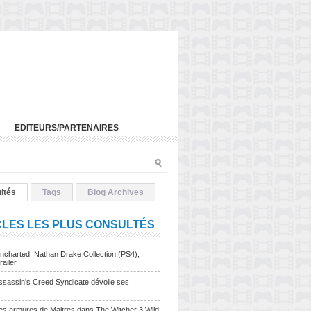
EDITEURS/PARTENAIRES
ltés
Tags
Blog Archives
CLES LES PLUS CONSULTÉS
charted: Nathan Drake Collection (PS4),
railer
sassin's Creed Syndicate dévoile ses
Les armures de Maitres dans The Witcher 3 Wild