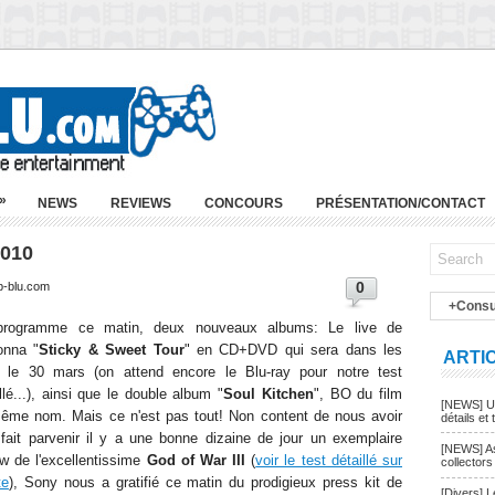
»
NEWS
REVIEWS
CONCOURS
PRÉSENTATION/CONTACT
2010
0
p-blu.com
+Consu
rogramme ce matin, deux nouveaux albums: Le live de
nna "
Sticky & Sweet Tour
" en CD+DVD qui sera dans les
ARTI
 le 30 mars (on attend encore le Blu-ray pour notre test
llé...), ainsi que le double album "
Soul Kitchen
", BO du film
[NEWS] Un
ême nom. Mais ce n'est pas tout! Non content de nous avoir
détails et t
 fait parvenir il y a une bonne dizaine de jour un exemplaire
[NEWS] As
ew de l'excellentissime
God of War III
(
voir le test détaillé sur
collectors
te
), Sony nous a gratifié ce matin du prodigieux press kit de
[Divers] 