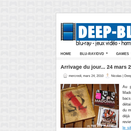
»
HOME
BLU-RAY/DVD
GAMES
Arrivage du jour... 24 mars 
mercredi, mars 24, 2010
Nicolas | Dee
Au p
Mado
bacs
détai
du m
déjà
revi
le si