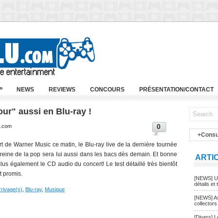
»
NEWS
REVIEWS
CONCOURS
PRÉSENTATION/CONTACT
ur" aussi en Blu-ray !
0
u.com
+Consu
t de Warner Music ce matin, le Blu-ray live de la dernière tournée
reine de la pop sera lui aussi dans les bacs dès demain. Et bonne
ARTI
nclus également le CD audio du concert! Le test détaillé très bientôt
st promis.
[NEWS] Un
détails et t
rrivage(s)
,
Blu-ray
,
Musique
[NEWS] As
collectors
[Divers] 