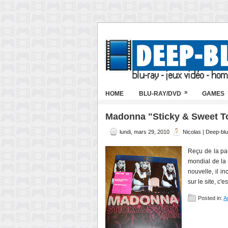
»
HOME
BLU-RAY/DVD
GAMES
Madonna "Sticky & Sweet To
lundi, mars 29, 2010
Nicolas | Deep-bl
Reçu de la par
mondial de la 
nouvelle, il i
sur le site, c'e
Posted in:
A