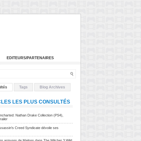
EDITEURS/PARTENAIRES
ltés
Tags
Blog Archives
CLES LES PLUS CONSULTÉS
charted: Nathan Drake Collection (PS4),
railer
sassin's Creed Syndicate dévoile ses
Les armures de Maitres dans The Witcher 3 Wild