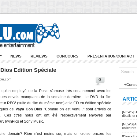
»
NEWS
REVIEWS
CONCOURS
PRÉSENTATION/CONTACT
Dios Edition Spéciale
0
-blu.com
+Consu
s qu'un employé de la Poste s'amuse très certainement avec les
ques envois manquants de la semaine dernière... le DVD du film
ARTI
reur
REC²
(suite du film du même nom) et le CD en édition spéciale
sques de
Vaya Con Dios
"Comme on est venu..." sont arrivés ce
[NEWS] Un
n. Ces titres nous ont ont été respectivement envoyés par
détails et t
rt/TwinPics et Sony Music.
[NEWS] As
collectors
uite demain? Rien n'est moins sur, mais on croise encore les
[Divers] 