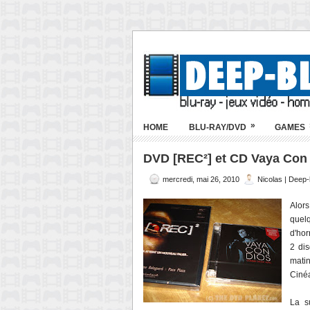
»
HOME
BLU-RAY/DVD
GAMES
DVD [REC²] et CD Vaya Con 
mercredi, mai 26, 2010
Nicolas | Deep
Alor
quel
d'hor
2 di
mati
Cinéa
La s