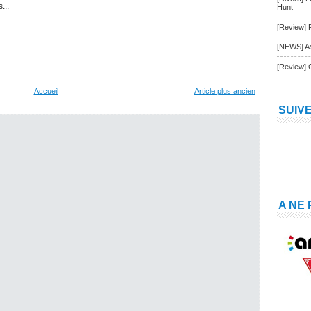
...
Hunt
[Review] 
[NEWS] As
[Review] 
Accueil
Article plus ancien
SUIV
A NE