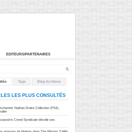
EDITEURS/PARTENAIRES
ltés
Tags
Blog Archives
CLES LES PLUS CONSULTÉS
charted: Nathan Drake Collection (PS4),
railer
sassin's Creed Syndicate dévoile ses
Les armures de Maitres dans The Witcher 3 Wild