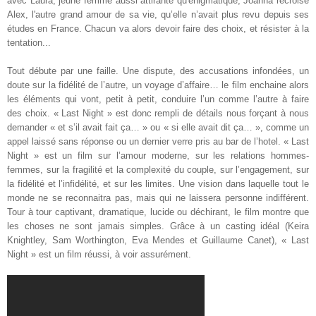
avec Laura, jeune femme aussi attirante qu'énigmatique, Joanna recroise
Alex, l'autre grand amour de sa vie, qu’elle n’avait plus revu depuis ses
études en France. Chacun va alors devoir faire des choix, et résister à la
tentation
...
Tout débute par une faille. Une dispute, des accusations infondées, un
doute sur la fidélité de l’autre, un voyage d’affaire… le film enchaine alors
les éléments qui vont, petit à petit, conduire l’un comme l’autre à faire
des choix. « Last Night » est donc rempli de détails nous forçant à nous
demander « et s’il avait fait ça… » ou « si elle avait dit ça… », comme un
appel laissé sans réponse ou un dernier verre pris au bar de l’hotel. « Last
Night » est un film sur l’amour moderne, sur les relations hommes-
femmes, sur la fragilité et la complexité du couple, sur l’engagement, sur
la fidélité et l’infidélité, et sur les limites. Une vision dans laquelle tout le
monde ne se reconnaitra pas, mais qui ne laissera personne indifférent.
Tour à tour captivant, dramatique, lucide ou déchirant, le film montre que
les choses ne sont jamais simples. Grâce à un casting idéal (Keira
Knightley, Sam Worthington, Eva Mendes et Guillaume Canet), « Last
Night » est un film réussi, à voir assurément
.