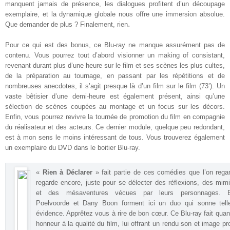
manquent jamais de présence, les dialogues profitent d’un découpage
exemplaire, et la dynamique globale nous offre une immersion absolue.
.
Que demander de plus ? Finalement, rien
Pour ce qui est des bonus, ce Blu-ray ne manque assurément pas de
contenu. Vous pourrez tout d’abord visionner un making of consistant,
revenant durant plus d’une heure sur le film et ses scènes les plus cultes,
de la préparation au tournage, en passant par les répétitions et de
nombreuses anecdotes, il s’agit presque là d’un film sur le film (73’). Un
vaste bêtisier d’une demi-heure est également présent, ainsi qu’une
sélection de scènes coupées au montage et un focus sur les décors.
Enfin, vous pourrez revivre la tournée de promotion du film en compagnie
du réalisateur et des acteurs. Ce dernier module, quelque peu redondant,
est à mon sens le moins intéressant de tous. Vous trouverez également
un exemplaire du DVD dans le boitier Blu-ray
.
«
Rien à Déclarer
» fait partie de ces comédies que l’on rega
regarde encore, juste pour se délecter des réflexions, des mim
et des mésaventures vécues par leurs personnages. B
Poelvoorde et Dany Boon forment ici un duo qui sonne tell
évidence. Apprêtez vous à rire de bon cœur. Ce Blu-ray fait quant
honneur à la qualité du film, lui offrant un rendu son et image pr