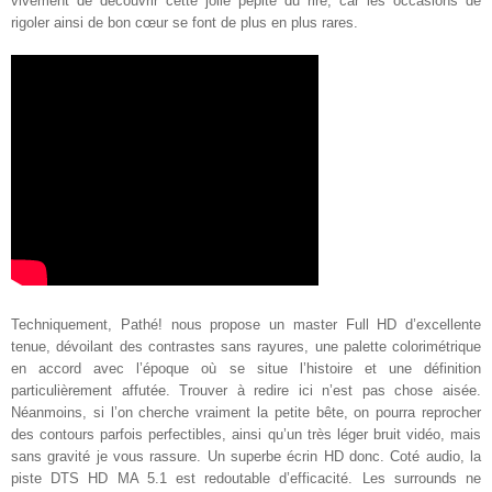
vivement de découvrir cette jolie pépite du rire, car les occasions de
rigoler ainsi de bon cœur se font de plus en plus rares
.
Techniquement, Pathé! nous propose un master Full HD d’excellente
tenue, dévoilant des contrastes sans rayures, une palette colorimétrique
en accord avec l’époque où se situe l’histoire et une définition
particulièrement affutée. Trouver à redire ici n’est pas chose aisée.
Néanmoins, si l’on cherche vraiment la petite bête, on pourra reprocher
des contours parfois perfectibles, ainsi qu’un très léger bruit vidéo, mais
sans gravité je vous rassure. Un superbe écrin HD donc. Coté audio, la
piste DTS HD MA 5.1 est redoutable d’efficacité. Les surrounds ne