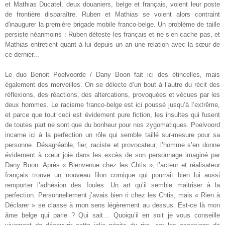
et Mathias Ducatel, deux douaniers, belge et français, voient leur poste
de frontière disparaître. Ruben et Mathias se voient alors contraint
d'inaugurer la première brigade mobile franco-belge. Un problème de taille
persiste néanmoins : Ruben déteste les français et ne s’en cache pas, et
Mathias entretient quant à lui depuis un an une relation avec la sœur de
ce dernier
...
Le duo Benoit Poelvoorde / Dany Boon fait ici des étincelles, mais
également des merveilles. On se délecte d’un bout à l’autre du récit des
réflexions, des réactions, des altercations, provoquées et vécues par les
deux hommes. Le racisme franco-belge est ici poussé jusqu’à l’extrême,
et parce que tout ceci est évidement pure fiction, les insultes qui fusent
de toutes part ne sont que du bonheur pour nos zygomatiques. Poelvoord
incarne ici à la perfection un rôle qui semble taillé sur-mesure pour sa
personne. Désagréable, fier, raciste et provocateur, l’homme s’en donne
évidement à cœur joie dans les excès de son personnage imaginé par
Dany Boon. Après « Bienvenue chez les Chtis », l’acteur et réalisateur
français trouve un nouveau filon comique qui pourrait bien lui aussi
remporter l’adhésion des foules. Un art qu’il semble maitriser à la
perfection. Personnellement j’avais bien ri chez les Chtis, mais « Rien à
Déclarer » se classe à mon sens légèrement au dessus. Est-ce là mon
âme belge qui parle ? Qui sait… Quoiqu’il en soit je vous conseille