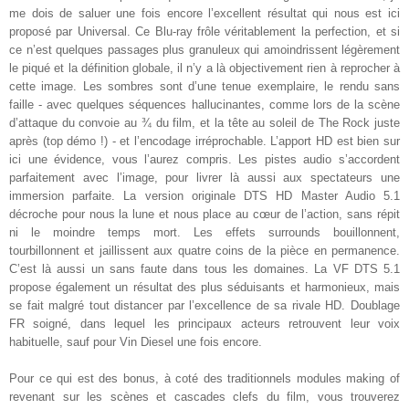
me dois de saluer une fois encore l’excellent résultat qui nous est ici
proposé par Universal. Ce Blu-ray frôle véritablement la perfection, et si
ce n’est quelques passages plus granuleux qui amoindrissent légèrement
le piqué et la définition globale, il n’y a là objectivement rien à reprocher à
cette image. Les sombres sont d’une tenue exemplaire, le rendu sans
faille - avec quelques séquences hallucinantes, comme lors de la scène
d’attaque du convoie au ¾ du film, et la tête au soleil de The Rock juste
après (top démo !) - et l’encodage irréprochable. L’apport HD est bien sur
ici une évidence, vous l’aurez compris. Les pistes audio s’accordent
parfaitement avec l’image, pour livrer là aussi aux spectateurs une
immersion parfaite. La version originale DTS HD Master Audio 5.1
décroche pour nous la lune et nous place au cœur de l’action, sans répit
ni le moindre temps mort. Les effets surrounds bouillonnent,
tourbillonnent et jaillissent aux quatre coins de la pièce en permanence.
C’est là aussi un sans faute dans tous les domaines. La VF DTS 5.1
propose également un résultat des plus séduisants et harmonieux, mais
se fait malgré tout distancer par l’excellence de sa rivale HD. Doublage
FR soigné, dans lequel les principaux acteurs retrouvent leur voix
habituelle, sauf pour Vin Diesel une fois encore
.
Pour ce qui est des bonus, à coté des traditionnels modules making of
revenant sur les scènes et cascades clefs du film, vous trouverez