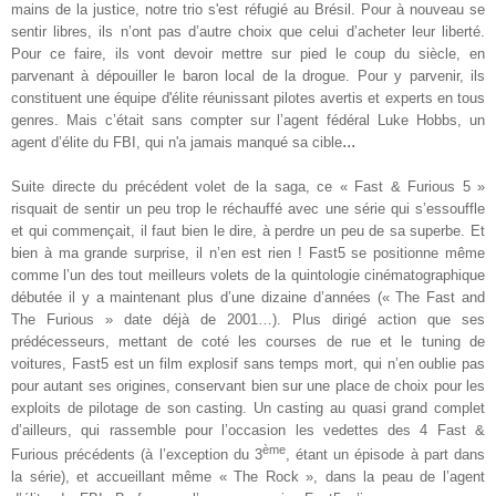
mains de la justice, notre trio s'est réfugié au Brésil. Pour à nouveau se
sentir libres, ils n’ont pas d’autre choix que celui d’acheter leur liberté.
Pour ce faire, ils vont devoir mettre sur pied le coup du siècle, en
parvenant à dépouiller le baron local de la drogue. Pour y parvenir, ils
constituent une équipe d'élite réunissant pilotes avertis et experts en tous
genres. Mais c’était sans compter sur l’agent fédéral Luke Hobbs, un
...
agent d’élite du FBI, qui n'a jamais manqué sa cible
Suite directe du précédent volet de la saga, ce « Fast & Furious 5 »
risquait de sentir un peu trop le réchauffé avec une série qui s’essouffle
et qui commençait, il faut bien le dire, à perdre un peu de sa superbe. Et
bien à ma grande surprise, il n’en est rien ! Fast5 se positionne même
comme l’un des tout meilleurs volets de la quintologie cinématographique
débutée il y a maintenant plus d’une dizaine d’années (« The Fast and
The Furious » date déjà de 2001…). Plus dirigé action que ses
prédécesseurs, mettant de coté les courses de rue et le tuning de
voitures, Fast5 est un film explosif sans temps mort, qui n’en oublie pas
pour autant ses origines, conservant bien sur une place de choix pour les
exploits de pilotage de son casting. Un casting au quasi grand complet
d’ailleurs, qui rassemble pour l’occasion les vedettes des 4 Fast &
ème
Furious précédents (à l’exception du 3
, étant un épisode à part dans
la série), et accueillant même « The Rock », dans la peau de l’agent