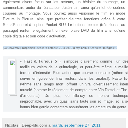
également divers focus sur les acteurs, un bêtisier du tournage, un
commentaire audio du réalisateur Justin Lin, ainsi qu’un lot de scènes
coupées au montage. Vous pourrez aussi visionner le film en mode
Picture in Picture, ainsi que profiter d’autres fonctions grâce à votre
SmartPhone et à l’option Pocket BLU. Le boitier steelbox (très réussi, au
passage) renferme également un exemplaire DVD du film ainsi qu’une
copie digitale et son code d’activation
.
(C) Universal | Disponible dès le 6 octobre 2011 en Blu-ray, DVD et coffrets "Intégrale".
«
Fast & Furious 5
» s’impose clairement comme l’un des
meilleurs volets de la quintologie, et peut-être même le meill
termes d’intensité. Plus action que course poursuite (même si
servie en guise de final restera dans les anales!), Fast5 li
rythme sans temps mort, offrant un vrai divertissement inte
musclé (comme le règlement de compte entre Vin Diesel et Th
d’ailleurs…). De plus, ce Blu-ray se montre techniqu
irréprochable, avec un quasi sans faute son et image, et la s
bonus bien garnie contentera assurément les amateurs du genre
.
Nicolas | Deep-blu.com
à
mardi, septembre 27, 2011