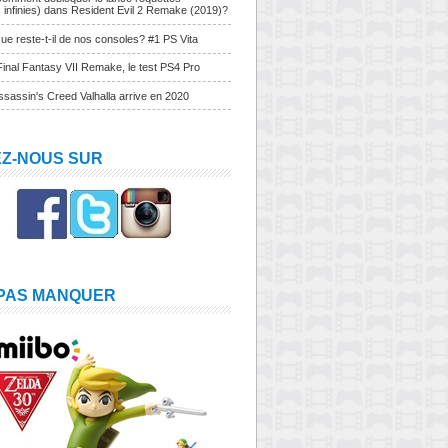
s infinies) dans Resident Evil 2 Remake (2019)?
ue reste-t-il de nos consoles? #1 PS Vita
Final Fantasy VII Remake, le test PS4 Pro
sassin's Creed Valhalla arrive en 2020
EZ-NOUS SUR
 PAS MANQUER