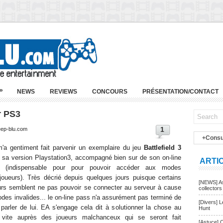
»
NEWS
REVIEWS
CONCOURS
PRÉSENTATION/CONTACT
r PS3
1
eep-blu.com
+Consu
'a gentiment fait parvenir un exemplaire du jeu
Battlefield 3
 sa version Playstation3, accompagné bien sur de son on-line
ARTI
 (indispensable pour pour pouvoir accéder aux modes
ijoueurs). Très décrié depuis quelques jours puisque certains
[NEWS] As
urs semblent ne pas pouvoir se connecter au serveur à cause
collectors
odes invalides... le on-line pass n'a assurément pas terminé de
[Divers] 
e parler de lui. EA s'engage cela dit à solutionner la chose au
Hunt
 vite auprès des joueurs malchanceux qui se seront fait
[Astuce] 