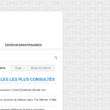
EDITEURS/PARTENAIRES
ltés
Tags
Blog Archives
CLES LES PLUS CONSULTÉS
sassin's Creed Syndicate dévoile ses
Les armures de Maitres dans The Witcher 3 Wild
Comment débloquer le lance roquettes