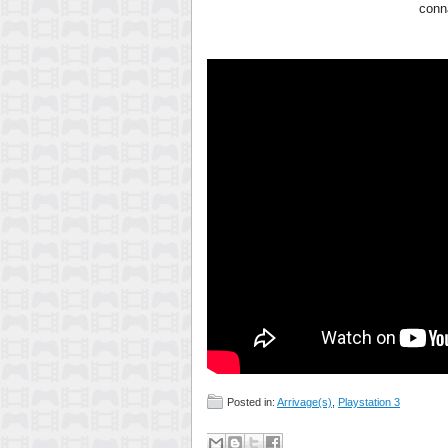
conna
Posted in:
Arrivage(s)
,
Playstation 3