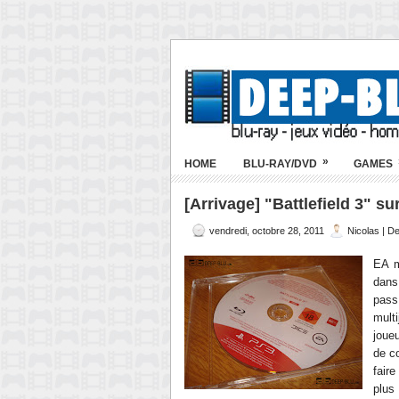
»
HOME
BLU-RAY/DVD
GAMES
[Arrivage] "Battlefield 3" su
vendredi, octobre 28, 2011
Nicolas | D
EA m
dans
pass
mult
joue
de c
fair
plus