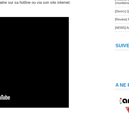
itre sur sa hotline ou via son site internet.
(munition
[Divers] Q
[Review] 
[NEWS] As
SUIV
A NE