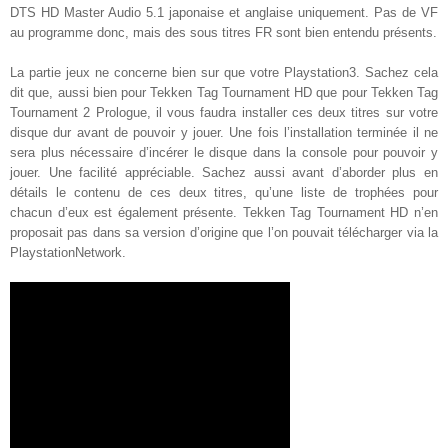
DTS HD Master Audio 5.1 japonaise et anglaise uniquement. Pas de VF
au programme donc, mais des sous titres FR sont bien entendu présents
.
La partie jeux ne concerne bien sur que votre Playstation3. Sachez cela
dit que, aussi bien pour Tekken Tag Tournament HD que pour Tekken Tag
Tournament 2 Prologue, il vous faudra installer ces deux titres sur votre
disque dur avant de pouvoir y jouer. Une fois l’installation terminée il ne
sera plus nécessaire d’incérer le disque dans la console pour pouvoir y
jouer. Une facilité appréciable. Sachez aussi avant d’aborder plus en
détails le contenu de ces deux titres, qu’une liste de trophées pour
chacun d’eux est également présente. Tekken Tag Tournament HD n’en
proposait pas dans sa version d’origine que l’on pouvait télécharger via la
PlaystationNetwork
.