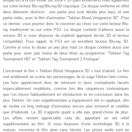
disque est à la fois lisible sur votre PS3 (bien évidement) mais également
sur votre lecteur Blu-ray/Blu-ray3D classique. Ce disque renferme en effet
deux éléments distincts : une partie jeux (voir détails plus bas), et une
partie vidéo, avec le film d'animation "Tekken Blood Vengeance 3D". Pour
ce dernier, vous pourrez donc le visionner au choix sur votre lecteur Blu-
ray traditionnel ou sur votre PS3. Le disque contient d’ailleurs aussi la
version 3D si vous disposez du matériel approprié (écran 3D et lecteur
compatible). Pour rappel, la PS3 est un excellent lecteur Blu-ray 3D.
Comme je vous le disais un peu plus haut ce disque contient aussi une
partie jeux, avec pas moins de deux titres au programme: "Tekken Tag
Tournament HD" et "Tekken Tag Tournament 2 Prologue"
.
Concernant le film « Tekken Blood Vengeance 3D » tout d’abord. Le film
met évidement en scène les personnages de la saga Tekken bien connu.
Les fans apprécieront donc de retrouver ici leurs combattants favoris
impeccablement modélisés, comme lors des séquences cinématiques
que l’on trouve habituellement en introduction et en conclusion dans les
jeux Tekken. Un soin supplémentaire a logiquement été ici appliqué, afin
de rendre ce long métrage d’animation encore plus immersif et crédible
que d’habitude. La 3D n’apporte quant à elle pas grand-chose de plus.
Les effets restent appréciable cela dit, apportant un net relief
supplémentaire au film. Si vous disposez d’une technologie 3D à la
maison, visionnez le film ainsi sans hésiter. Les pistes audio sont en