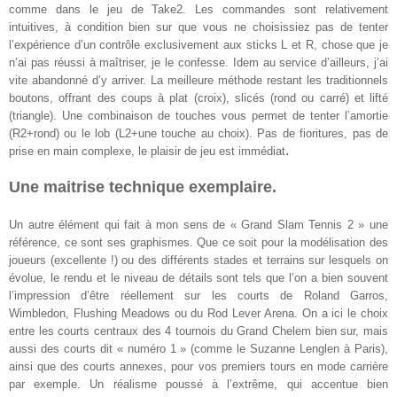
comme dans le jeu de Take2. Les commandes sont relativement
intuitives, à condition bien sur que vous ne choisissiez pas de tenter
l’expérience d’un contrôle exclusivement aux sticks L et R, chose que je
n’ai pas réussi à maîtriser, je le confesse. Idem au service d’ailleurs, j’ai
vite abandonné d’y arriver. La meilleure méthode restant les traditionnels
boutons, offrant des coups à plat (croix), slicés (rond ou carré) et lifté
(triangle). Une combinaison de touches vous permet de tenter l’amortie
(R2+rond) ou le lob (L2+une touche au choix). Pas de fioritures, pas de
.
prise en main complexe, le plaisir de jeu est immédiat
Une maitrise technique exemplaire.
Un autre élément qui fait à mon sens de « Grand Slam Tennis 2 » une
référence, ce sont ses graphismes. Que ce soit pour la modélisation des
joueurs (excellente !) ou des différents stades et terrains sur lesquels on
évolue, le rendu et le niveau de détails sont tels que l’on a bien souvent
l’impression d’être réellement sur les courts de Roland Garros,
Wimbledon, Flushing Meadows ou du Rod Lever Arena. On a ici le choix
entre les courts centraux des 4 tournois du Grand Chelem bien sur, mais
aussi des courts dit « numéro 1 » (comme le Suzanne Lenglen à Paris),
ainsi que des courts annexes, pour vos premiers tours en mode carrière
par exemple. Un réalisme poussé à l’extrême, qui accentue bien