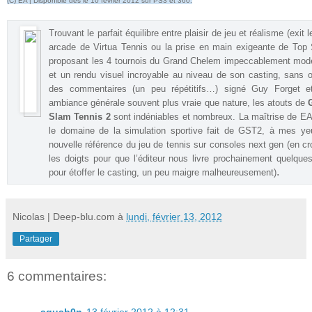
(C) EA | Disponible dès le 10 février 2012 sur PS3 et 360.
Trouvant le parfait équilibre entre plaisir de jeu et réalisme (exit l
arcade de Virtua Tennis ou la prise en main exigeante de Top 
proposant les 4 tournois du Grand Chelem impeccablement mod
et un rendu visuel incroyable au niveau de son casting, sans o
des commentaires (un peu répétitifs…) signé Guy Forget e
ambiance générale souvent plus vraie que nature, les atouts de
Slam Tennis 2
sont indéniables et nombreux. La maîtrise de E
le domaine de la simulation sportive fait de GST2, à mes ye
nouvelle référence du jeu de tennis sur consoles next gen (en cr
les doigts pour que l’éditeur nous livre prochainement quelqu
.
pour étoffer le casting, un peu maigre malheureusement)
Nicolas | Deep-blu.com
à
lundi, février 13, 2012
Partager
6 commentaires:
aquab0n
13 février 2012 à 12:31