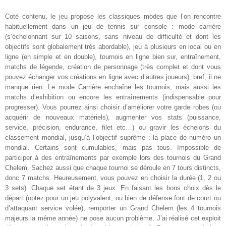
Coté contenu, le jeu propose les classiques modes que l’on rencontre
habituellement dans un jeu de tennis sur console : mode carrière
(s’échelonnant sur 10 saisons, sans niveau de difficulté et dont les
objectifs sont globalement très abordable), jeu à plusieurs en local ou en
ligne (en simple et en double), tournois en ligne bien sur, entraînement,
matchs de légende, création de personnage (très complet et dont vous
pouvez échanger vos créations en ligne avec d’autres joueurs), bref, il ne
manque rien. Le mode Carrière enchaîne les tournois, mais aussi les
matchs d’exhibition ou encore les entraînements (indispensable pour
progresser). Vous pourrez ainsi choisir d’améliorer votre garde robes (ou
acquérir de nouveaux matériels), augmenter vos stats (puissance,
service, précision, endurance, filet etc…) ou gravir les échelons du
classement mondial, jusqu’à l’objectif suprême : la place de numéro un
mondial. Certains sont cumulables, mais pas tous. Impossible de
participer à des entraînements par exemple lors des tournois du Grand
Chelem. Sachez aussi que chaque tournoi se déroule en 7 tours distincts,
donc 7 matchs. Heureusement, vous pouvez en choisir la durée (1, 2 ou
3 sets). Chaque set étant de 3 jeux. En faisant les bons choix dès le
départ (optez pour un jeu polyvalent, ou bien de défense font de court ou
d’attaquant service volée), remporter un Grand Chelem (les 4 tournois
majeurs la même année) ne pose aucun problème. J’ai réalisé cet exploit