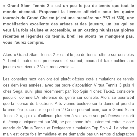
« Grand Slam Tennis 2 » est un peu le jeu de tennis que tout le
monde attendait. Proposant la licence officielle pour les quatre
tournois du Grand Chelem (c’est une première sur PS3 et 360), une
modélisation excellente des arènes et des joueurs, un jeu qui se
veut à la fois réaliste et accessible, et un casting réunissant gloires
récentes et légendes du tennis, bref, les atouts ne manquent pas,
vous l’aurez compris.
Alors « Grand Slam Tennis 2 » est-il le jeu de tennis ultime sur consoles
? Tient-il toutes ses promesses et surtout, pourra-t-il faire oublier aux
...
joueurs ses rivaux ? Voici mon verdict
Les consoles next gen ont été plutôt gâtées coté simulations de tennis
ces dernières années, avec par ordre d’apparition Virtua Tennis 3 puis 4
chez Sega, suivi plus récemment par Top Spin 4 chez Take2, considéré
jusqu’ici comme LA référence du genre sur console. Alors se pourrait-il
que la licence de Electronic Arts vienne bouleverser la donne et prendre
la première place sur le podium ? Ca se pourrait bien, car « Grand Slam
Tennis 2 », qui n’a d’ailleurs plus rien à voir avec son prédécesseur sorti
à l’époque uniquement sur Wii, se positionne très justement entre le coté
arcade de Virtua Tennis et l’exigeante simulation Top Spin 4. La prise en
main est cette fois immédiate et ne demande pas un temps d’adaptation