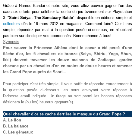
Grâce à Namco Bandai et notre site, vous allez pouvoir gagner l'un des
cadeaux offerts pour célébrer la sortie du jeu événement sur Playstation
3: "
Saint Seiya - The Sanctuary Battle
",
disponible en éditions simple et
collectors
dés le 16 mars 2012 en magasins
. Comment faire? C’est très
simple, répondez par mail à la question posée ci-dessous, en n'oubliant
pas bien sur d'indiquer vos coordonnés. Bonne chance à tous!
Synopsis
:
Pour sauver la Princesse Athéna dont le coeur a été percé d'une
flèche d'or, les 5 chevaliers de bronze (Seiya, Shiriu, Yoga, Shun,
Ikki) doivent traverser les douze maisons de Zodiaque, gardée
chacune par un chevalier d'or
, en moins de douze heures et ramener
les Grand Pope auprès de Saori...
Pour participer c'est très simple, il vous suffit de répondre correctement à
la question posée ci-dessous, en nous envoyant votre réponse à
l'adresse email indiquée. Un tirage au sort parmi les bonnes réponses
désignera le (ou les) heureux gagnant(s).
Quel chevalier d'or se cache derrière le masque du Grand Pope ?
A. Le lion
B. La balance
C.
Les gémeaux