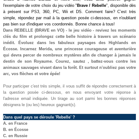
l'exemplaire de votre choix du jeu vidéo "
Brave / Rebelle
", disponible dès
à présent sur PS3, 360, PC, Wii et DS. Comment faire? C’est très
simple, répondez par mail à la question posée ci-dessous, en n'oubliant
pas bien sur d'indiquer vos coordonnés. Bonne chance à tous!
Dans REBELLE (BRAVE en VO) - le jeu vidéo - revivez les moments
clés du film et prolongez cette belle histoire à travers un scénario
inédit. Évoluez dans les fabuleux paysages des Highlands en
Écosse. Incarnez Merida, une princesse courageuse et aventurière
qui devra percer de nombreux mystères afin de changer à jamais le
destin de son Royaume. Courez, sautez , battez-vous contre les
animaux sauvages vivant dans la forêt. Et surtout n'oubliez pas votre
arc, vos flèches et votre épée!
Pour participer c'est très simple, il vous suffit de répondre correctement à
la question posée ci-dessous, en nous envoyant votre réponse à
l'adresse email indiquée. Un tirage au sort parmi les bonnes réponses
désignera le (ou les) heureux gagnant(s).
Dans quel pays se déroule 'Rebelle' ?
A. en France
B. en Écosse
C. en Russie