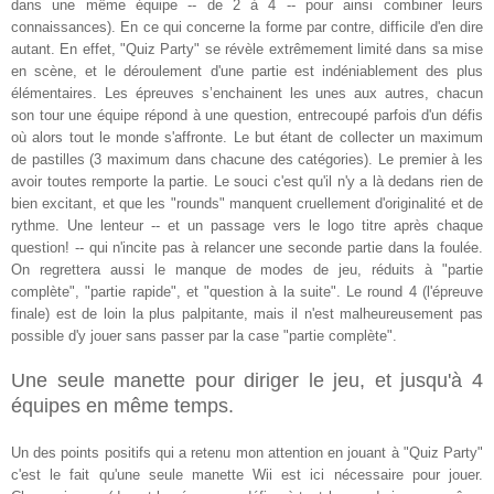
dans une même équipe -- de 2 à 4 -- pour ainsi combiner leurs
connaissances). En ce qui concerne la forme par contre, difficile d'en dire
autant. En effet, "Quiz Party" se révèle extrêmement limité dans sa mise
en scène, et le déroulement d'une partie est indéniablement des plus
élémentaires. Les épreuves s’enchainent les unes aux autres, chacun
son tour une équipe répond à une question, entrecoupé parfois d'un défis
où alors tout le monde s'affronte. Le but étant de collecter un maximum
de pastilles (3 maximum dans chacune des catégories). Le premier à les
avoir toutes remporte la partie. Le souci c'est qu'il n'y a là dedans rien de
bien excitant, et que les "rounds" manquent cruellement d'originalité et de
rythme. Une lenteur -- et un passage vers le logo titre après chaque
question! -- qui n'incite pas à relancer une seconde partie dans la foulée.
On regrettera aussi le manque de modes de jeu, réduits à "partie
complète", "partie rapide", et "question à la suite". Le round 4 (l'épreuve
finale) est de loin la plus palpitante, mais il n'est malheureusement pas
possible d'y jouer sans passer par la case "partie complète".
Une seule manette pour diriger le jeu, et jusqu'à 4
équipes en même temps.
Un des points positifs qui a retenu mon attention en jouant à "Quiz Party"
c'est le fait qu'une seule manette Wii est ici nécessaire pour jouer.