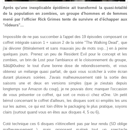
Après qu'une inexplicable épidémie ait transformé la quasi-totalité
de la population en zombies, un groupe d'hommes et de femmes
mené par l'officier Rick Grimes tente de survivre et d'échapper aux
"
rôdeurs
"..
.
Impossible de ne pas succomber à l'appel des 19 épisodes composant ce
coffret intégrale saison 1 + saison 2 de la série "The Walking Dead", que
j'ai dévorer (
littéralement et sans mauvais jeu de mots svp...)
en à peine
quelques jours.
Prenez u
n peu de Resident Evil pour le concept et les
zombies, un brin de L
ost pour l'ambiance et
le
cloisonnement
du groupe,
saupo
u
drez le tout d'une bonne dose de rebondissements, et vous
obtenez un mélange quasi parfait, de quoi vous scotcher à votre écran
durant plusieurs soirées. J'avais malheureusement raté la sortie des
saison
s
une et deux en versions simples
(que je zieutais depuis
longtemps sur Amazon
du coup)
, je ne pouvais
donc
manquer l'occasion
de vous présenter ce coffret, qui sort ce mois-ci chez eOne
. Un petit
bémol concernant le coffret d'ailleurs, les disques sont
ici
empilés les uns
sur les autres, ce qui est loin d'être l
e
packaging le plus pratique, s
oyons
.
clairs (surtout quand vous
en êtes aux disques 4, 5 ou 6)
Coté technique
ces 6 disques n'étincellent pas par leur rendu (SD oblige
malheureusement...), mais proposent malgré tout un spectacle