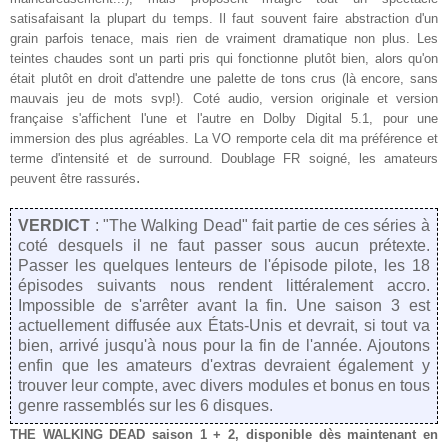
satisafaisant la plupart du temps. Il faut souvent faire abstraction d'un
grain parfois tenace, mais rien de vraiment dramatique non plus. Les
teintes chaudes sont un parti pris qui fonctionne
plutôt
bien, alors qu'on
était
plutôt
en droit d'attendre une palette de tons crus (là encore, sans
mauvais jeu de mots svp!). Coté audio, version originale et version
française s'affichent l'une et l'autre en Dolby Digital
5.1, pour un
e
immersion des plus agréable
s. La VO remporte cela dit
ma préférence et
terme d'
intensité et de surround. Doublage FR soigné, les amateurs
.
peuvent être rassurés
VERDICT
: "The Walking Dead" fait partie de ces séries à
coté desquels il ne faut passer sous aucun prétexte.
Passer les quelques lenteurs de l'épisode pilote, les 18
épisodes suivants nous rendent littéralement accro.
Impossible de s'arrêter avant la fin. Une saison 3 est
actuellement diffusée aux États-Unis et devrait, si tout va
bien, arrivé jusqu'à nous pour la fin de l'année. Ajoutons
enfin que les amateurs d'extras devraient également y
trouver leur compte, avec divers modules et bonus en tous
genre rassemblés sur les 6 disques.
THE WALKING DEAD saison 1 + 2
, disponible dès
maintenant
en