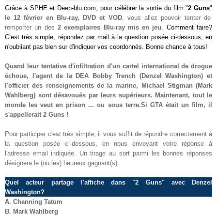
Grâce à
SPHE
et Deep-blu.com, pour célébrer la sortie du film "
2 Guns
"
le 12 février en Blu-ray, DVD et VOD
, vous allez pouvoir tenter de
remporter
un des
2 exemplaires Blu-ray mis e
n jeu
. Comment faire?
C’est très simple, répondez par mail à la question posée ci-dessous, en
n'oubliant pas bien sur d'indiquer vos coordonnés. Bonne chance à tous!
Quand leur tentative d'infiltration d'un cartel international de drogue
échoue, l'agent de la DEA Bobby Trench (Denzel Washington) et
l'officier des renseignements de la marine, Michael Stigman (Mark
Wahlberg) sont désavoués par leurs supérieurs. Maintenant, tout le
monde les veut en prison ... ou sous terre.Si GTA était un film, il
s'appellerait 2 Guns !
Pour participer c'est très simple, il vous suffit de répondre correctement à
la question posée ci-dessous, en nous envoyant votre réponse à
l'adresse email indiquée. Un tirage au sort parmi les bonnes réponses
désignera le (ou les) heureux gagnant(s).
Quel acteur partage l’affiche dans "2 Guns" avec Denzel
Washington
?
A.
Channing Tatum
B. Mark Wahlberg