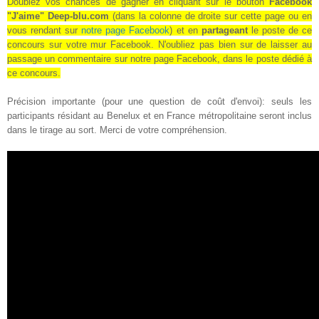
Doublez vos chances de gagner en cliquant sur le bouton
Facebook
"J'aime" Deep-blu.com
(dans la colonne de droite sur cette page ou en
vous rendant sur
notre page Facebook
) et en
partageant
le poste de ce
concours sur votre mur Facebook
. N'oubliez pas bien sur de laisser au
passage un commentaire sur notre page Facebook, dans le poste dédié à
ce concours.
Précision importante (pour une question de coût d'envoi): seuls les
participants résidant au Benelux et en France métropolitaine seront inclus
dans le tirage au sort. Merci de votre compréhension.