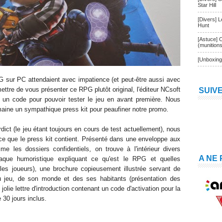
Star Hill
[Divers] 
Hunt
[Astuce] 
(munition
[Unboxing
G sur PC attendaient avec impatience (et peut-être aussi avec
mettre de vous présenter ce RPG plutôt original, l'éditeur NCsoft
SUIV
e un code pour pouvoir tester le jeu en avant première. Nous
aine un sympathique press kit pour peaufiner notre promo.
rdict (le jeu étant toujours en cours de test actuellement), nous
ce que le press kit contient. Présenté dans une enveloppe aux
e les dossiers confidentiels, on trouve à l'intérieur divers
A NE
aque humoristique expliquant ce qu'est le RPG et quelles
les joueurs), une brochure copieusement illustrée servant de
 jeu, de son monde et des ses habitants (présentation des
 jolie lettre d'introduction contenant un code d'activation pour la
30 jours inclus.