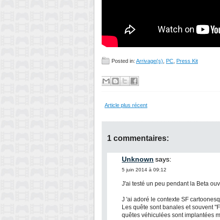
Posted in:
Arrivage(s)
,
PC
,
Press Kit
Article plus récent
1 commentaires:
Unknown
says:
5 juin 2014 à 09:12
J'ai testé un peu pendant la Beta ouv
J 'ai adoré le contexte SF cartoones
Les quête sont banales et souvent "F
quêtes véhiculées sont implantées ma