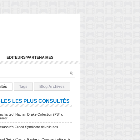
EDITEURS/PARTENAIRES
ltés
Tags
Blog Archives
CLES LES PLUS CONSULTÉS
charted: Nathan Drake Collection (PS4),
railer
sassin's Creed Syndicate dévoile ses
Saint Seiya Cosmo Fantasy: Comment utiliser le