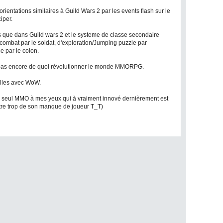
orientations similaires à Guild Wars 2 par les events flash sur le
iper.
es que dans Guild wars 2 et le systeme de classe secondaire
combat par le soldat, d'exploration/Jumping puzzle par
ce par le colon.
 pas encore de quoi révolutionner le monde MMORPG.
eilles avec WoW.
e seul MMO à mes yeux qui à vraiment innové dernièrement est
être trop de son manque de joueur T_T)