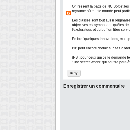
On ressent la patte de NC Soft et les 
royaume où tout le monde peut partic
Les classes sont tout aussi original
objectives est sympa. des quêtes de 
l'explorateur, et du buff en libre servi
En bref quelques innovations, mais
Bli² peut encore dormir sur ses 2 or
(PS : pour ceux qui ce le demande l
"The secret World" qui souffre peut-
Reply
Enregistrer un commentaire