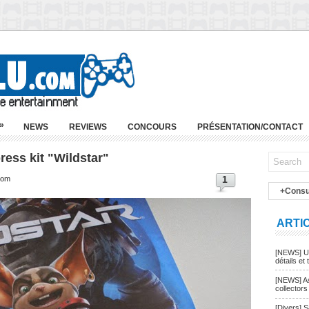
»
NEWS
REVIEWS
CONCOURS
PRÉSENTATION/CONTACT
ress kit "Wildstar"
1
com
+Consu
ARTI
[NEWS] Un
détails et t
[NEWS] As
collectors
[Divers] 