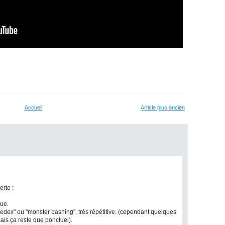
Accueil
Article plus ancien
erte :
que.
edex" ou "monster bashing", très répétitive. (cependant quelques
is ça reste que ponctuel).