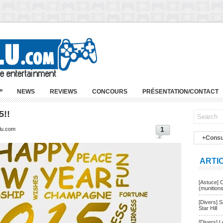
»
NEWS
REVIEWS
CONCOURS
PRÉSENTATION/CONTACT
5!!
1
blu.com
+Consu
ARTI
[Astuce] 
(munition
[Divers] 
Star Hill
[Divers] 