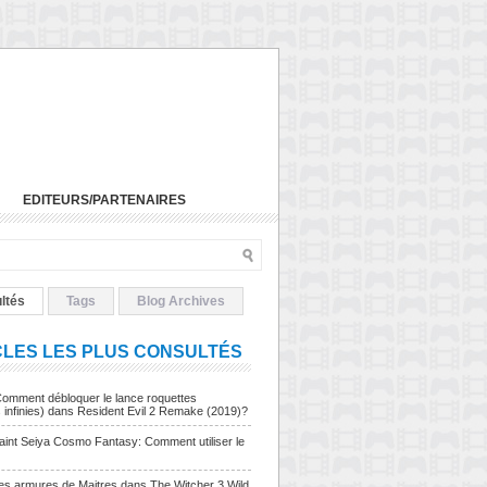
EDITEURS/PARTENAIRES
ltés
Tags
Blog Archives
CLES LES PLUS CONSULTÉS
Comment débloquer le lance roquettes
s infinies) dans Resident Evil 2 Remake (2019)?
Saint Seiya Cosmo Fantasy: Comment utiliser le
Les armures de Maitres dans The Witcher 3 Wild