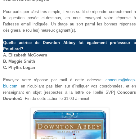
Pour participer c'est très simple, il vous suffit de répondre correctement à
la question posée ci-dessous, en nous envoyant votre réponse à
l'adresse email indiquée. Un tirage au sort parmi les bonnes réponses
désignera le (ou les) heureux gagnant(s).
Quelle actrice de Downton Abbey fut également professeur à
Poudlard?
A.
Elizabeth McGovern
B. Maggie Smith
C. Phyllis Logan
Envoyez votre réponse par mail à cette adresse:
concours@deep-
blu.com
, en n'oubliant pas bien sur d'indiquer vos coordonnées, et en
renseignant en objet [respectez à la lettre ce libellé SVP]
Concours
Downton5
. Fin de cette action le 31
.03
à minuit.