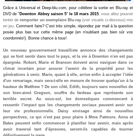
Grâce à
Universal
et Deep-blu.com, pour célébrer la sortie en Blu-ray et
DVD de "
Downton Abbey saison 5
"
le 18 mars 2015
, vous allez pouvoir
tenter de
remporter
un exemplaire Blu-ray
(voir visuels ci-dessous) mis
en jeu
. Comment faire? C’est très simple, répondez par mail à la question
posée plus bas sur cette même page (en n'oubliant pas bien sûr vos
coordonnés!). Bonne chance à tous!
Un nouveau gouvernement travailliste annonce des changements
qui se font sentir dans tout le pays, et la vie à Downton n'en est pas
épargnée. Robert, Marie et Branson doivent ainsi naviguer dans ce
climat incertain pour assurer l'avenir de la propriété pour les
générations à venir. Marie, quant à elle, arrive enfin à accepter l'idée
d'un remariage, mais sera-t-elle en mesure de trouver quelqu'un à la
hauteur de Matthew ? De son côté, Edith, toujours sans nouvelles de
son bien-aimé Gregson, souffre du fardeau que représente son
terrible secret. Au sous-sol, les domestiques commencent à
ressentir l'impact que les changements sociaux peuvent avoir sur
leur vie professionnelle. Daisy envisage ainsi de nouvelles
perspectives, ce qui n'est pas pour plaire à Mme Patmore. Anna et
Bates peuvent enfin commencer à planifier leur avenir, mais après
avoir traversé tant d'épreuves, seront-ils capables de tourner
définitivement la page...