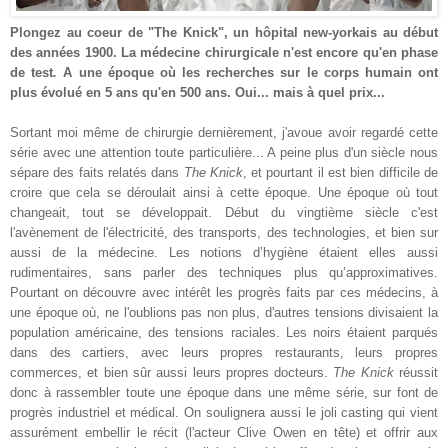
Plongez au coeur de "The Knick", un hôpital new-yorkais au début
des années 1900. La médecine chirurgicale n'est encore qu'en phase
de test
.
A une époque où les recherches sur le corps humain ont
plus évolué en 5 ans qu'en 500 ans. Oui... mais à quel prix...
Sortant moi même de chirurgie dernièrement, j'avoue avoir regardé cette
série avec une attention toute particulière... A peine plus d'un siècle nous
sépare des faits relatés dans
The Knick
, et pourtant il est bien difficile de
croire que cela se déroulait ainsi à cette époque. Une époque où tout
changeait, tout se développait. Début du vingtième siècle c'est
l'avènement de l'électricité, des transports, des technologies, et bien sur
aussi de la médecine. Les notions d’hygiène étaient elles aussi
rudimentaires, sans parler des techniques plus qu’approximatives.
Pourtant on découvre avec intérêt les progrès faits par ces médecins, à
une époque où, ne l'oublions pas non plus, d'autres tensions divisaient la
population américaine, des tensions raciales. Les noirs étaient parqués
dans des cartiers, avec leurs propres restaurants, leurs propres
commerces, et bien sûr aussi leurs propres docteurs.
The Knick
réussit
donc à rassembler toute une époque dans une même série, sur font de
progrès industriel et médical. On soulignera aussi le joli casting qui vient
assurément embellir le récit (l'acteur Clive Owen en tête) et offrir aux