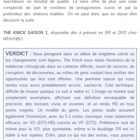
spectateurs un résultat de qualité. La série offre de plus une vraie
complexité de part le nombres de protagonistes suivis et par la
profondeur des relations établies. On ne peut donc que se réjouir d'en
découvrir la suite.
THE KNICK SAISON 1
, disponible dès à présent en BR et DVD chez
WHV/HBO.
VERDICT
:
Nous plongeant dans un début de vingtième siècle où
les changements sont légions,
The Knick
nous relate l'évolution de la
médecine chirurgicale dans un contexte difficile, nourri de racisme, de
corruption, de découvertes, au milieu de gens voulant tous profiter des
opportunités qui leur sont offertes. Une première saison qui vous
rendra vous aussi probablement accros, sachez-le. Coté technique,
difficile de trouver quoique ce soit à redire ici. L'image se montre tout
simplement exemplaire, affichant une définition remarquable de
précision, des textures vives et vivantes, et un rendu HD en tous
points soignés. Un modèle du genre. Les pistes audio assurent
également l'immersion, avec du 5.1 certes classique, mais néanmoins
efficace, en VO (DTS-HD) comme en VF (DTS). Préférence tout de
même pour la VO, plus spontanée, même si la doublage FR est ici
fidèle à nos repères. Enfin, pour ce qui est des extras, vous pourrez