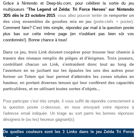
Grâce à Nintendo et Deep-blu.com, pour célébrer la sortie du jeu
multijoueurs "
The Legend of Zelda: Tri Force Heroes
"
sur Nintendo
3DS dès le 23 octobre 2015
, vous allez pouvoir tenter de
remporter
un
des cinq ensembles de goodies mis en jeu
(porte-clefs + poster)
.
Comment faire? C’est très simple, répondez par mail à la question posée
plus bas sur cette même page (en n'oubliant pas bien sûr vos
coordonnés!). Bonne chance à tous!
Dans ce jeu, trois Link doivent coopérer pour trouver leur chemin à
travers des niveaux remplis de pièges et d'énigmes.
Trois joueurs,
contrôlant chacun un Link, s'entraident donc tout au long de
l'aventure en se juchant sur les épaules les uns des autres pour
former un Totem qui leur permet d'atteindre les zones situées en
hauteur, en portant diverses tenues qui leur confèrent des capacités
particulières, et en utilisant toutes sortes d'objets...
Pour participer c'est très simple, il vous suffit de répondre correctement à
la question posée ci-dessous, en nous envoyant votre réponse à
l'adresse email indiquée. Un tirage au sort parmi les bonnes réponses
désignera le (ou les) heureux gagnant(s).
De quelles couleurs sont les 3 Links dans le jeu Zelda Tri Force