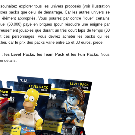
 so
uhaitez explorer tous les univers proposés (voir illustration
autres packs que celui de
démarrage. C
ar les autres univers se
 élément appropriés. Vous pourrez par contre "
louer
" certains
tuel
(50.000) payé en briques (pour résoudre
une énigme par
reusement jouables que durant un très court laps de temps
(30
nt ces personnages, vous devrez acheter les packs qui les
cher,
car le prix des packs varie entre 15 et 30 euros, pièce.
 :
l
es
Level Packs
, les Team Pack
et les Fun Packs
. Nous
n détails.