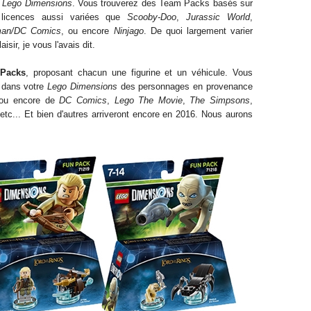
s
Lego Dimensions
. Vous trouverez des Team Packs basés sur
licences aussi variées que
Scooby-Doo
,
Jurassic World
,
man/DC Comics
, ou
encore
Ninjago
. De quoi largement varier
laisir, je vous l'avais dit.
Packs
, proposant
chacun
une figurine et un véhicule.
Vous
e dans votre
Lego Dimensions
des
personnages en provenance
 ou encore de
DC Comics
,
Lego The M
o
vie
,
The Simpsons
,
 etc... Et bien d'autres arriveront encore
en 2016. Nous aur
on
s