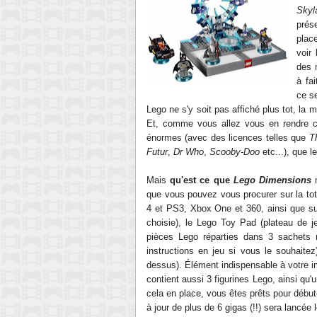
Skyl
prés
plac
voir
des 
à fa
ce s
Lego ne s'y soit pas
affiché
plus tot, la 
Et, comme vous allez
vous en rendre c
énormes (avec des
licences
telles que
T
Futur
,
Dr Who
,
Scooby-Doo
etc...)
, que l
Mais
qu'est ce que
Lego Dimensions
m
que vous pouvez vous procurer sur la
to
4
et
PS3,
X
box O
n
e et
360
, ainsi que 
choisie),
le
Lego Toy Pad (plateau de j
pièces Lego réparties dans 3 sachets n
instructions
en jeu si vous le souhaitez) 
dessus).
Élément
indisp
ensable à votre 
contient aussi 3 figurines Lego, ainsi qu'
cela en place, vous êtes
prêts
pour débute
à jour de plus de 6 gigas (!!) sera lancée l