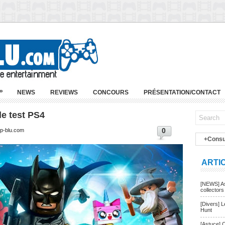
»
NEWS
REVIEWS
CONCOURS
PRÉSENTATION/CONTACT
e test PS4
0
ep-blu.com
+Consu
ARTI
[NEWS] As
collectors
[Divers] 
Hunt
[Astuce] 