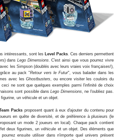
us intéressants, sont les
Level Packs
. Ces derniers permettent
ers) dans
Lego Dimensions
. C'est ainsi que vous pourrez vivre
 avec les Simpson (doublés avec leurs vraies voix françaises!),
 grâce au pack "
Retour vers le Fu
tur
"
, vous balader dans les
ômes
avec les
Ghostbusters
, ou encore visiter
les couloirs du
ut ceci ne sont que quelques
exemple
s parmi l'infinité de choix
naisons sont possible d
ans
Lego Dimensions
, ne l'oubliez pas.
figurine
, un véhicule et un objet.
Team Packs
proposent quant à eux d'ajouter du contenu pour
joueurs en quête de diversité, et de préférence à plus
ieurs (le
proposant un mode 2 joueurs en local). Chaque pack contient
ffet deux figurines, un véhicule et un objet. Des éléments que
 pourrez ensuite utiliser dans n'importe quel univers présent