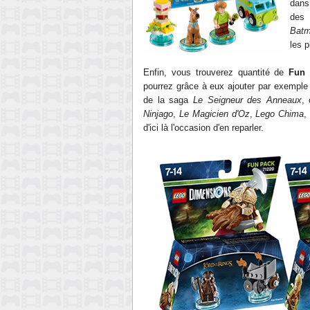
dan
des 
Bat
les p
Enfin, vous trouverez quantité de
F
un 
pourrez grâce à eux ajouter par exempl
d
e la sa
ga
Le Seigneur des Anneaux
,
Ninjago
,
Le Magicien d'Oz
,
Lego Chima
,
d'ici là l'occasion d'en reparler.