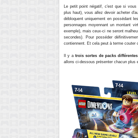
Le petit point négatif, c'est que si vous
plus haut), vous allez devoir acheter d'
débloquent uniquement en possédant les
personnages moyennant un
montant
vir
exemple)
, mais ceux-ci ne seront malheu
secon
des)
. Pour posséder définitiveme
contiennent. Et cela peut à terme
couter 
Il y a
trois sorte
s de packs différent
es
allo
ns
ci-dessous présenter chacun plus e