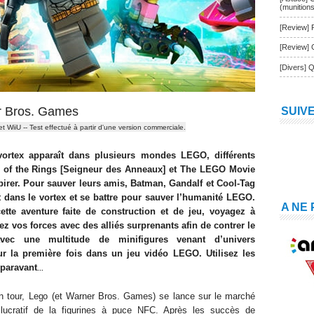
(munition
[Review] 
[Review] 
[Divers] Q
r Bros. Games
SUIV
et
WiiU
-- Test effectué à partir d'une version
commerciale.
vortex apparaît dans plusieurs mondes LEGO, différents
of the Rings [Seigneur des Anneaux] et The LEGO Movie
irer. Pour sauver leurs amis, Batman, Gandalf et Cool-Tag
dans le vortex et se battre pour sauver l’humanité LEGO.
A NE
ette aventure faite de construction et de jeu, voyagez à
ez vos forces avec des alliés surprenants afin de contrer le
vec une multitude de minifigures venant d’univers
ur la première fois dans un jeu vidéo LEGO. Utilisez les
paravant
...
n tour, Lego (
et Warner
Bros.
Games) se lance
sur le marché
 lucratif de la figurines à puce
NFC. Après les succès de