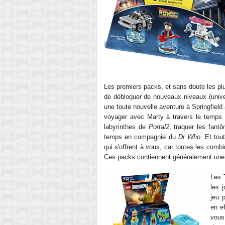
Les premiers
packs, et sans doute les pl
de débloquer de nouveaux niveaux (univ
une toute nouvelle aventure à Springfield
voyager avec Marty à tr
avers le temps
labyrinthes
de
Portal
2
, traquer les
fant
temps
en compagnie du
Dr Who
. Et to
qui s'offre
nt à vous, car toutes les combi
Ces packs contiennent généralement
une
Les
les 
jeu 
en e
vous