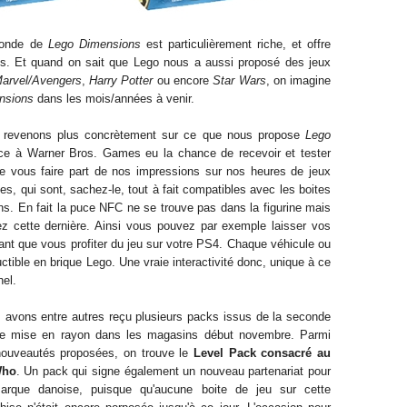
monde de
Lego Dimensions
est particulièrement riche, et offre
s. Et quand on sait que Lego nous a aussi proposé des jeux
arvel/Avengers
,
Harr
y Potter
ou encore
Star Wars
, on imagine
nsions
dans les mois/années à venir.
r, revenons plus
concrètement
sur ce que nous propose
Lego
âce à Warner Bros. Games eu l
a chance
de recevoir et tester
e vous faire part de nos impressions sur nos heures de jeux
es, qui sont, sachez-le, tout à fait compatibles avec les boites
s. En fait la puce NFC ne se trouve pas dans la figurine mais
z cette dernière. Ainsi vous pouvez par exemple laisser vos
t que vous profiter du jeu sur votre PS4. Chaque vé
hicule
ou
ctible en brique Lego. Une vraie interactivité donc, unique à ce
nel.
 avons entre autres reçu plusieurs packs issus de la seconde
e mise en rayon dans les magasins début novembre. Parmi
nouveautés proposées, o
n trouve le
Level Pack consacré au
Who
. Un pack qui signe également un nouveau
partenariat
pour
arque danoise, puisque
qu'aucune boite de jeu sur cette