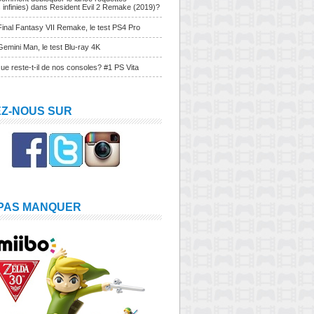
s infinies) dans Resident Evil 2 Remake (2019)?
Final Fantasy VII Remake, le test PS4 Pro
Gemini Man, le test Blu-ray 4K
ue reste-t-il de nos consoles? #1 PS Vita
EZ-NOUS SUR
 PAS MANQUER