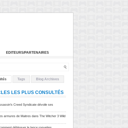
EDITEURS/PARTENAIRES
ltés
Tags
Blog Archives
CLES LES PLUS CONSULTÉS
sassin's Creed Syndicate dévoile ses
Les armures de Maitres dans The Witcher 3 Wild
Comment débloquer le lance roquettes