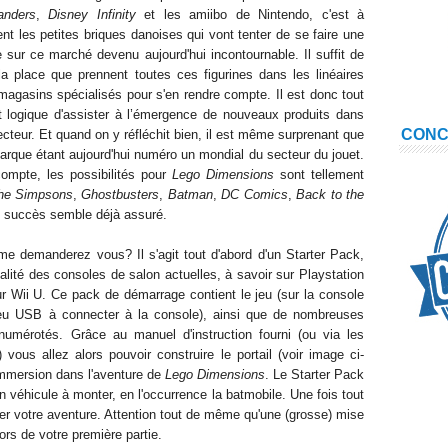
anders
,
Disney Infinity
et les amiibo de Nintendo, c'est à
ent les
petites briques danoises qui
vont tenter de se faire une
e
sur ce marché devenu aujourd'hui incontournable. Il suffit de
 la place que pren
nent
toutes ces figurines dans les linéaires
magasins spécialisé
s pour s'en rendre compte. Il est donc tout
it logique
d'assister à
l’émergence
de nouveaux produits
dans
CON
ecteur
. Et quand on y ré
fléchit bien, il est même surprenant que
marque étant aujourd'hui numéro un mondial du secteur du jouet.
ompte, les possibilités pour
Lego Dimensions
sont tellement
he Simpsons
,
Ghostbusters
,
Batman
,
DC Comics
,
Back to the
e succès semble déjà assuré.
e demanderez vous? Il s'agit
tout d'abord d'un
S
tarter
P
ack,
talité des consoles de salon actuelles, à savoi
r sur P
l
aystation
sur Wii U. Ce pack de
démarrage
contient le jeu (
sur
la console
eu USB à connecter à la console),
ainsi que
de nombreuses
umérotés. Grâce au manuel d'instruction fourni (ou via les
vous allez alors pouvoir construire le portail (voir image ci-
immersion dans l'aventure de
Lego Dimensions
. Le Starter Pack
un
véhicule à monter
, en
l'occurrence
la batmobile. Une fois tout
r votre aventure. Attention tout de même qu'une (grosse) mise
or
s de votre première partie.