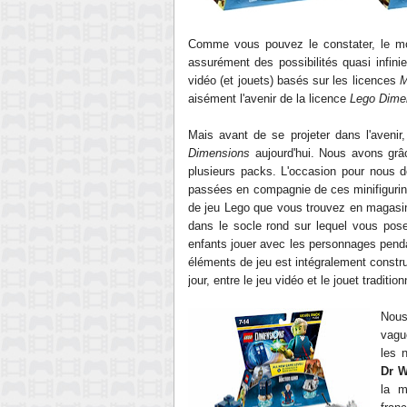
Comme vous pouvez le constater, le 
assurément des possibilités quasi infini
e
vidéo (et jouets) basés sur les licences
M
aisément l'avenir de la licence
Lego Dime
Mais avant de se projeter dans l'aveni
Dimensions
aujourd'hui. Nous avons gr
plusieurs packs. L'occasion pour nous d
passées en
compagnie
de ces minifigurin
de jeu Lego que vous trouvez en magasin
dans le
socle rond
sur lequel vous pose
enf
ants
jouer
avec les personnages pendan
éléments de jeu est intégralement constru
jour, entre le jeu vidéo et le j
ouet
tradition
Nous
vagu
les 
Dr 
la m