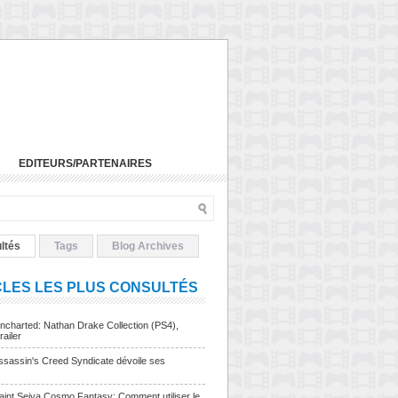
EDITEURS/PARTENAIRES
ltés
Tags
Blog Archives
CLES LES PLUS CONSULTÉS
charted: Nathan Drake Collection (PS4),
railer
sassin's Creed Syndicate dévoile ses
Saint Seiya Cosmo Fantasy: Comment utiliser le