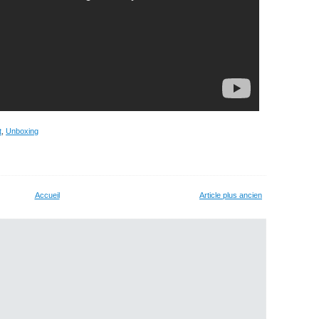
t
,
Unboxing
Accueil
Article plus ancien