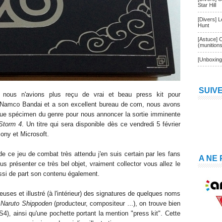
Star Hill
[Divers] 
Hunt
[Astuce] 
(munition
[Unboxing
SUIV
 nous n'avions plus reçu de vrai et beau press kit pour
à Namco Bandai et a son
excellent bureau de com, nous avons
ue spécimen du genre pour nous annoncer la sortie imminente
 Storm 4
. Un titre qui sera disponible dès ce vendredi 5 février
ony et Microsoft.
 de ce jeu de combat très attendu j'en suis certain par les fans
A NE
ous présenter ce très bel
objet, vraiment collector vous allez le
ussi de part son contenu également.
uses et illustré (à l'intérieur) des signatures de quelques noms
e
Naruto Shippoden
(producteur, compositeur ...), on trouve bien
S4), ainsi qu'une pochette portant la mention "press kit". Cette