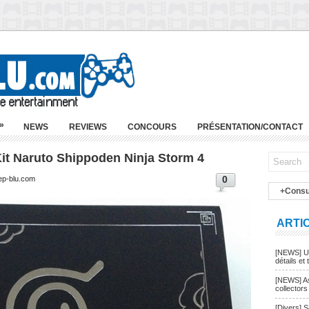
»
NEWS
REVIEWS
CONCOURS
PRÉSENTATION/CONTACT
Kit Naruto Shippoden Ninja Storm 4
0
ep-blu.com
+Consu
ARTI
[NEWS] Un
détails et t
[NEWS] As
collectors
[Divers] 