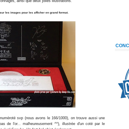
rsonnages, ainsi que
deux
jolies illustrations.
 sur les images pour les afficher en grand format.
CON
t, numéroté svp (nous avons le 166/1000), on trouve aussi une
as de l'or...
malheureusement ^^
), illustrée d'un coté par
le