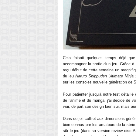
Cela faisait quelques temps déjà que
accompagner la sortie d'un jeu. Grâce 
reçu début de cette semaine un magnifiq
du jeu
Naruto Shippuden Ultimate Ninja
sur les consoles nouvelle génération de S
Pour patienter jusqu'à
notre test détaillé
de l'animé et du manga,
j'ai décidé de v
voir, de part son design bien sûr, mais a
Dans ce joli coffret aux dimensions génére
bien connus
par l
es amateu
rs
de la séri
sûr le jeu (dans sa version review disc P