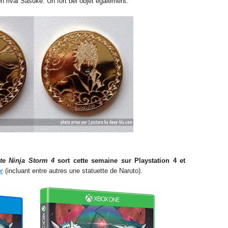
n rival Sasuke. Un fort bel objet également.
te Ninja Storm 4
sort cette semaine sur Playstation 4 et
or
(incluant entre autres une statuette de Naruto).