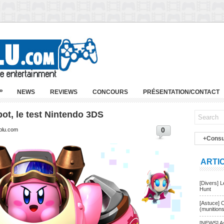
»
NEWS
REVIEWS
CONCOURS
PRÉSENTATION/CONTACT
ot, le test Nintendo 3DS
0
-blu.com
+Consu
ARTI
[Divers] 
Hunt
[Astuce] 
(munition
[NEWS] As