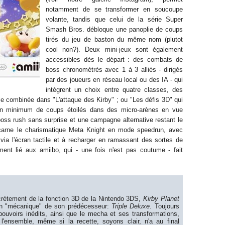
notamment de se transformer en soucoupe
volante, tandis que celui de la série Super
Smash Bros. débloque une panoplie de coups
tirés du jeu de baston du même nom (plutot
cool non?).
D
eux mini-jeux
sont
également
accessibles dès le départ : des combats de
boss chronométrés avec 1 à 3 alliés - dirigés
par des joueurs en réseau local ou des IA - qui
intègrent un choix entre quatre classes, des
le combinée dans "L'attaque des Kirby" ; ou "Les défis 3D" qui
un minimum de coups étoilés dans des micro-arènes en vue
oss rush sans surprise et une campagne alternative restant le
ncarne le charismatique Meta Knight en mode speedrun, avec
via l'écran tactile et à recharger en ramassant des sortes de
ement lié aux amiibo, qui
- une fois n'est pas coutume -
fait
crètement de
la fonction 3D de la Nintendo 3DS,
Kirby Planet
n
"
mécanique" de son prédécesseur
:
T
riple Deluxe
.
T
oujours
pouvoirs inédits, ainsi que le mecha et ses transformations,
à
l'ensembl
e, même si la recette, soyons clair, n'a au final