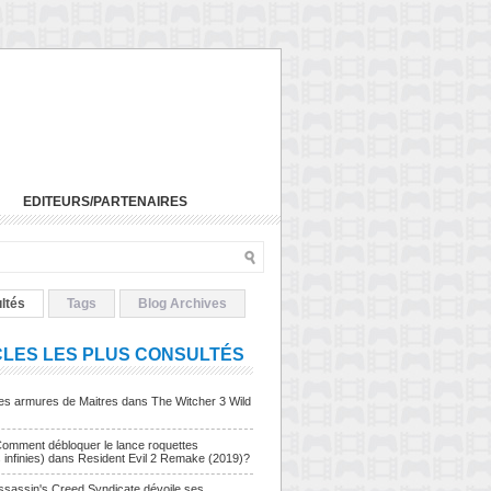
EDITEURS/PARTENAIRES
ltés
Tags
Blog Archives
CLES LES PLUS CONSULTÉS
Les armures de Maitres dans The Witcher 3 Wild
Comment débloquer le lance roquettes
s infinies) dans Resident Evil 2 Remake (2019)?
sassin's Creed Syndicate dévoile ses