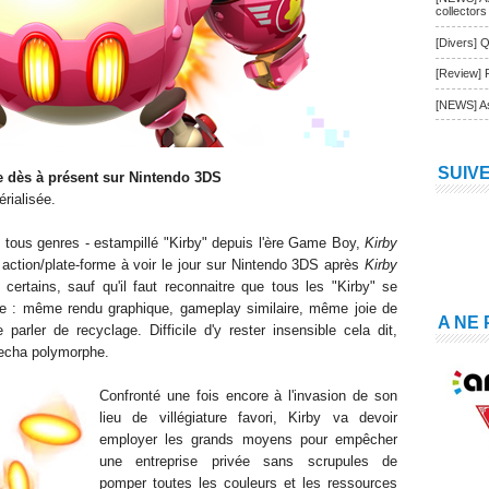
collectors
[Divers] Q
[Review] 
[NEWS] As
SUIV
dès à présent sur N
i
ntendo 3DS
érialisée.
n tous genres - estampillé "Kirby" depuis l'ère Game Boy,
Kirby
action/plate-forme à voir le jour sur Nintendo 3DS après
Kirby
 certains, sauf qu'il faut reconnaitre que tous les "Kirby" se
re : même rendu graphique, gameplay similaire, même joie de
A NE
parler de recyclage. Difficile d'y rester insensible cela dit,
mecha polymorphe.
Confronté une fois encore à l'invasion de son
lieu de villégiature favori, Kirby va devoir
employer les grands moyens pour empêcher
une entreprise privée sans scrupules de
pomper toutes les couleurs et les ressources