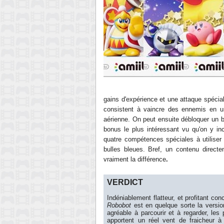
gains d'expérience et une attaque spécia
consistent à vaincre des ennemis en 
aérienne. On peut ensuite débloquer un b
bonus le plus intéressant vu qu'on y i
quatre compétences spéciales à utiliser 
bulles bleues. Bref, un contenu direct
vrai
ment la différence
.
VERDICT
Indéniablement
flatteur
, et profit
ant con
Robobot
est en quelque sorte l
a versio
agréable à parcourir et à regarder
, l
es 
apportent un réel vent de fraicheur 