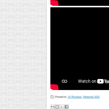
Posted in:
JV Reviews
,
Nintendo 3DS