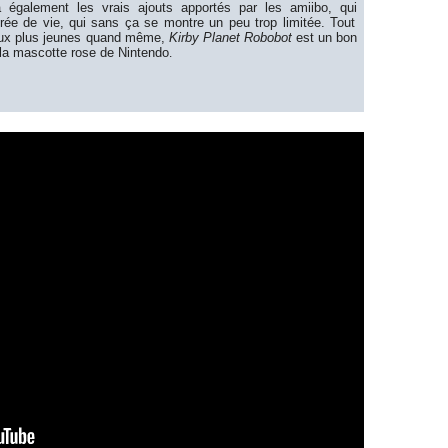
également les vrais ajouts apportés par les amiibo, qui
urée de vie, qui sans ça se montre un peu trop
limitée. Tout
aux plus jeunes quand même,
Kirby Planet Robobot
est un bon
 la mascotte rose de Nintendo
.