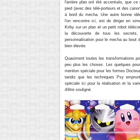
l'arrière plan
ont été accentués, que ce 
pied (avec des
télé-porteurs
et des canon
à bord du mecha.
Une a
utre bonne id
l'on rencontre ici,
est
de
diriger en sim
Kirby sur un plan et un petit robot téléc
la découverte de tous les secrets,
personnalisation pour le mecha au bout de
bien élevée
.
Q
uasiment toutes les transformations p
peu plus les choses
. Les quelques pouv
mention spéciale pour les formes Docteur 
tandis que les techniques Psy emprun
spéciale
ici pour la
réalisation et
l
a vari
d'être souligné
.