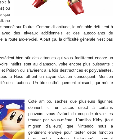
soit à
s) ou
ée que
ultané
ommandé sur l'autre. Comme d'habitude, le véritable défi tient à
 avec des niveaux additionnels et des autocollants de
 la route arc-en-ciel.
A part ça, la difficulté générale n'est pas
ossèdent bien sûr des attaques
qui
vous faciliteront
encore un
oirs inédits sont au diapason, voire encore plus puissants :
et Poison qui s'avèrent à la fois destructrices et polyvalentes,
tées à Ness offrent un rayon d'action conséquent.
Mention
été de situations
.
Un titre
esthétiquement
plaisant, qui mérite
Coté
amiibo, sachez que
plusieur
s figurines
donnent ici un accès
direct à certains
pouvoirs
, vous évitant du coup
de devoir les
trouver par
vous
-même. L'amiibo Kirby (tout
mi
gnon d
'ailleurs) que Nintendo nous a
gentiment envoyé pour tester cette fo
nction
(voir notre
galerie Instagram)
,
permet