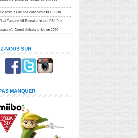
ue reste-t-il de nos consoles? #1 PS Vita
Final Fantasy VII Remake, le test PS4 Pro
sassin's Creed Valhalla arrive en 2020
EZ-NOUS SUR
 PAS MANQUER