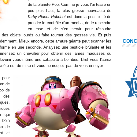
de la planète Pop.
Comme je vous l'ai teasé un
peu plus haut, l
a plus grosse nouveauté de
Ki
rby
Planet Robobot
est
donc la possibilité de
prendre le contrôle d'un mecha, de le repeindre
en rose et de s'en servir pour résoudre
des objets lourds ou faire tourner des grosses vis. Et puis
CON
videmment. Mieux encore, cette armure géante peut scanner les
forme en une seconde. Analysez une bestiole brûlante et les
umérisez un chevalier pour obtenir des lames maousses ou
 devenir vous-même une catapulte à bombes. Bref vous l'aurez
ariété est de mise et vous ne risquez pas de vous ennuyer.
s pour
ion de
bolide
à des
ques,
iques
n qui
. Déjà
eux de
ant et