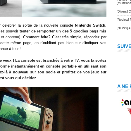
(munition
[Divers] Q
[Review] 
 célébrer la sortie d
e la nouvel
le console
Nintendo Switch
,
[NEWS] As
lez pouvoir
tenter de remporter
un des
5
goodies bags mis
 et contenu)
. Comment faire? C’est très simple, répondez par
 cette même page
, en n'oubliant pas bien sur d'indiquer vos
SUIV
ance à tous!
e veux !
La console est branchée à votre TV, vous la sortez
nsforme instantanément en console portable en utilisant son
ez
-là à nouveau sur son socle et profitez de vos jeux sur
'est vous qui décidez
.
A NE