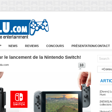
»
NEWS
REVIEWS
CONCOURS
PRÉSENTATION/CONTACT
r le lancement de la Nintendo Switch!
10
blu.com
+Consu
ARTI
[Divers] 
Hunt
[NEWS] As
collectors
[Astuce] 