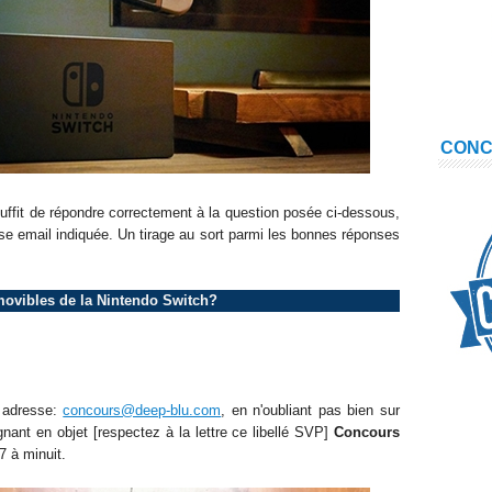
CON
 suffit de répondre correctement à la question posée ci-dessous,
se email indiquée. Un tirage au sort parmi les bonnes réponses
movibles
de la
Nintendo Switch
?
e adresse:
concours@deep-blu.com
, en n'oubliant pas bien sur
nant en objet [respectez à la lettre ce libellé SVP]
Concours
7
à minuit.