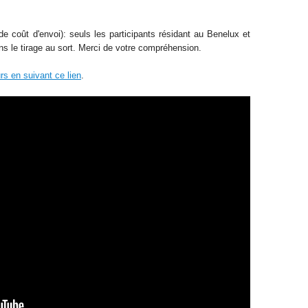
e coût d'envoi): seuls les participants résidant au Benelux et
ns le tirage au sort. Merci de votre compréhension
.
rs en suivant ce lien
.