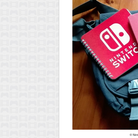
©
Nin