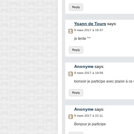
Reply
Yoann de Tours
says:
9 mars 2017 à 16:37
je tente ^^
Reply
Anonyme
says:
9 mars 2017 à 19:56
bonsoir je participe avec plaisir à c
Reply
Anonyme
says:
9 mars 2017 à 22:11
Bonjour je participe