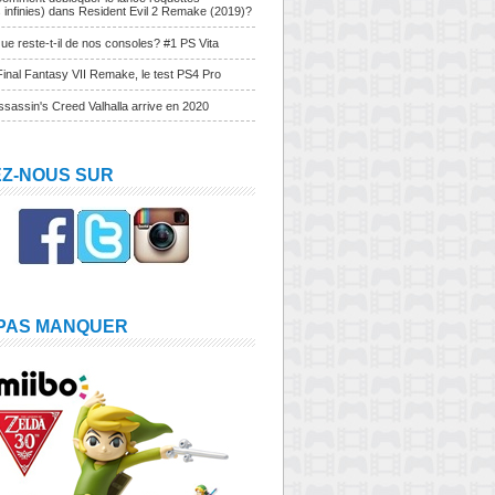
s infinies) dans Resident Evil 2 Remake (2019)?
ue reste-t-il de nos consoles? #1 PS Vita
Final Fantasy VII Remake, le test PS4 Pro
sassin's Creed Valhalla arrive en 2020
EZ-NOUS SUR
 PAS MANQUER