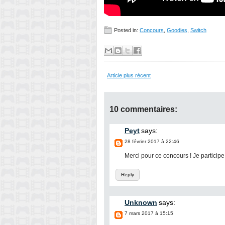
Posted in:
Concours
,
Goodies
,
Switch
Article plus récent
10 commentaires:
Peyt
says:
28 février 2017 à 22:46
Merci pour ce concours ! Je participe
Reply
Unknown
says:
7 mars 2017 à 15:15