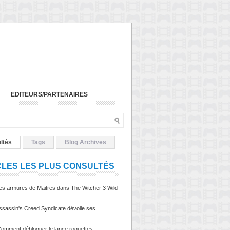
EDITEURS/PARTENAIRES
ltés
Tags
Blog Archives
CLES LES PLUS CONSULTÉS
Les armures de Maitres dans The Witcher 3 Wild
sassin's Creed Syndicate dévoile ses
Comment débloquer le lance roquettes