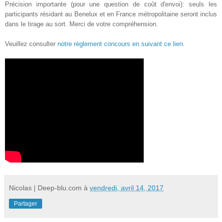
Précision importante (pour une question de coût d'envoi): seuls les
participants résidant au Benelux et en France métropolitaine seront inclus
dans le tirage au sort. Merci de votre compréhension.
Veuillez consulter
notre règlement concours en suivant ce lien
.
Nicolas | Deep-blu.com
à
vendredi, avril 14, 2017
Partager