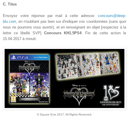
C. T
itus
Envoyez votre réponse par mail à cette adresse:
concours@deep-
blu.com
,
en n'oubliant pas bien sur d'indiquer vos coordonnées (sans quoi
nous ne pourrons vous avertir), et en renseignant en objet [respectez à la
lettre ce libellé SVP]
Concours
KH1.5
PS4
. Fin de cette action le
15.04
.2017 à minuit
.
©
Square Enix 2017
. All Rights Reserved
.