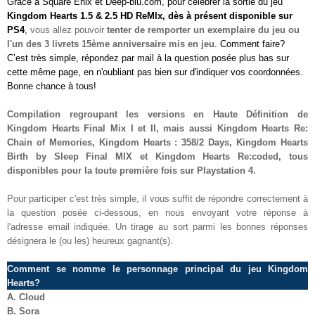
Grâce à
Square Enix
et Deep-blu.com, pour célébrer la sortie d
u jeu
Kingdom Hearts 1.5 & 2.5 HD ReMIx
,
d
ès à présent disponible
sur
PS4
,
vous allez pouvoir
tenter de remporter
un
exemplaire
du jeu
ou
l'un des 3 livrets 15ème anniversaire
mis e
n jeu
. Comment faire?
C’est très simple, répondez par mail à la question posée
plus bas sur
cette même page
, en n'oubliant pas bien sur d'indiquer vos coordonnées.
Bonne chance à tous!
Compilation regroupant les versions en Haute Définition de
Kingdom Hearts Final Mix I et II, mais aussi Kingdom Hearts Re:
Chain of Memories, Kingdom Hearts : 358/2 Days, Kingdom Hearts
Birth by Sleep Final MIX et Kingdom Hearts Re:coded, tous
disponibles pour la toute première fois sur Playstation 4
.
Pour participer c'est très simple, il vous suffit de répondre correctement à
la question posée ci-dessous, en nous envoyant votre réponse à
l'adresse email indiquée. Un tirage au sort parmi les bonnes réponses
désignera le (ou les) heureux gagnant(s).
Comment se nomme
le personnage principal d
u jeu
Kingdom
Hearts?
A.
Cloud
B.
Sora