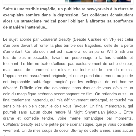
Suite à une terrible tragédie, un publicitaire new-yorkais à la réussite
exemplaire sombre dans la dépression. Ses collègues échafaudent
alors un stratagème radical pour l'obliger à affronter sa souffrance
de manière inattendue...
Le sujet abordé par
Collateral Beauty
(
Beauté Cachée
en VF) est celui
d'un père devant affronter la plus terrible des tragédies, celle de la perte
d'un enfant. Ce rôle déchirant est incarné à l'écran par un Will Smith une
fois de plus impeccable, livrant un personnage à la fois crédible et
touchant. Le film ne traite d'ailleurs pas exclusivement de cette douleur,
mais aussi de comment se relever, ou tenter de le faire du moins.
L'approche est assurément originale, et on se prend directement au jeu de
cet improbable subterfuge imaginé par les collègues de cet homme
dévasté. Difficile d'en dire davantage sans risquer de vous dévoiler un
coin du magnifique scénario accompagnant ce film. On retiendra aussi un
final totalement inattendu, qui m'a définitivement embarqué, et touché ma
sensibilité en plein cœur je dois vous l'avouer. Un final mémorable, qui
pourrait sans aucun doute rendre M Night Shyamalan jaloux... Entre
drame et comédie tendre, voire même romantique par moments,
Collateral Beauty
est une petite perle scénaristique, que je vous conseille
vivement. Un de mes coups de coeur Blu-ray de cette année, sans aucun