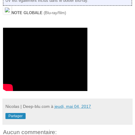
UV est également inclus dans le boitier Blu-ray.
NOTE GLOBALE
(Blu-ray/film)
Nicolas | Deep-blu.com
à
jeudi, mai 04, 2017
Partager
Aucun commentaire: