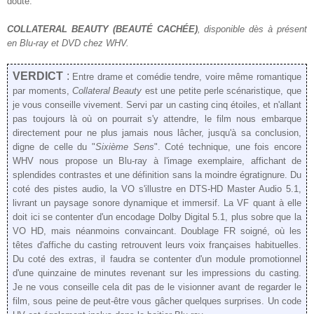
doute.
COLLATERAL BEAUTY (BEAUTÉ CACHÉE)
, disponible dès
à présent
en Blu-ray et DVD chez WHV.
VERDICT
:
Entre drame et comédie tendre, voire même romantique
par moments,
Collateral Beauty
est une petite perle scénaristique, que
je vous conseille vivement. Servi par un casting cinq étoiles, et n'allant
pas toujours là où on pourrait s'y attendre, le film nous embarque
directement pour ne plus jamais nous lâcher, jusqu'à sa conclusion,
digne de celle du "
Sixième Sens
".
Coté technique, une fois encore
WHV nous propose un Blu-ray à l'image exemplaire, affichant de
splendides contrastes et une définition sans la moindre égratignure. Du
coté des pistes audio, la VO s'illustre en DTS-HD Master Audio 5.1,
livrant un paysage sonore dynamique et immersif. La VF quant à elle
doit ici se contenter d'un encodage Dolby Digital 5.1, plus sobre que la
VO HD, mais néanmoins convaincant. Doublage FR soigné, où les
têtes d'affiche du casting retrouvent leurs voix françaises habituelles.
Du coté des extras, il faudra se contenter d'un module promotionnel
d'une quinzaine de minutes revenant sur les impressions du casting.
Je ne vous conseille cela dit pas de le visionner avant de regarder le
film, sous peine de peut-être vous gâcher quelques surprises. Un code