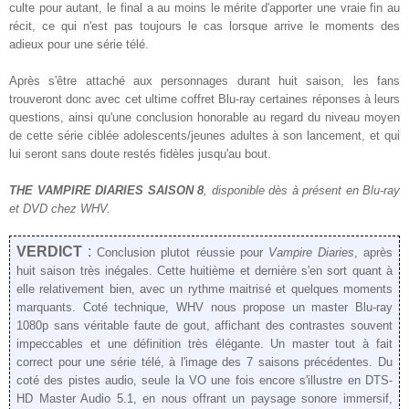
culte pour autant, le final a au moins le mérite d'apporter une vraie fin au
récit, ce qui n'est pas toujours le cas lorsque arrive le moments des
adieux pour une série télé.
Après s'être attaché aux personnages durant huit saison, les fans
trouveront donc avec cet ultime coffret Blu-ray certaines réponses à leurs
questions, ainsi qu'une conclusion honorable au regard du niveau moyen
de cette série ciblée adolescents/jeunes adultes à son lancement, et qui
lui seront sans doute restés fidèles jusqu'au bout.
THE VAMPIRE DIARIES SAISON 8
, disponible dès
à présent
en Blu-ray
et DVD chez WHV.
VERDICT
:
Conclusion plutot réussie pour
Vampire Diaries
, après
huit saison très inégales. Cette huitième et dernière s'en sort quant à
elle relativement bien, avec un rythme maitrisé et quelques moments
marquants. Coté technique, WHV nous propose un master Blu-ray
1080p sans véritable faute de gout, affichant des contrastes souvent
impeccables et une définition très élégante. Un master tout à fait
correct pour une série télé, à l'image des 7 saisons précédentes. Du
coté des pistes audio, seule la VO une fois encore s'illustre en DTS-
HD Master Audio 5.1, en nous offrant un paysage sonore immersif,