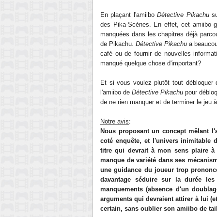
En plaçant l'amiibo
Détective Pikachu
su
des Pika-Scènes. En effet, cet amiibo g
manquées dans les chapitres déjà parcou
de Pikachu.
Détective Pikachu
a beaucoup
café ou de fournir de nouvelles informa
manqué quelque chose d'important?
Et si vous voulez plutôt tout débloquer
l'amiibo de
Détective Pikachu
pour débloq
de ne rien manquer et de terminer le jeu 
Notre avis
:
Nous proposant un concept mêlant l'a
coté enquête, et l'univers inimitable 
titre qui devrait à mon sens plaire
manque de variété dans ses mécanismes
une guidance du joueur trop prononcé
davantage séduire sur la durée les
manquements (absence d'un doublage
arguments qui devraient attirer à lui (
certain, sans oublier son amiibo de tai