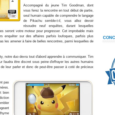
Accompagné du jeune Tim Goodman, dont
vous ferez la rencontre en tout début de partie,
seul humain capable de comprendre le langage
de Pikachu semble-t-il, vous allez devoir
résoudre neuf enquêtes, durant lesquelles
ices seront votre moteur pour progresser. Cet improbable mais
 enquêter sur des affaires parfois loufoques, parfois plus
CON
cas les amener à faire de belles rencontres, parmi lesquelles de
y, notre duo devra tout d'abord apprendre à communiquer. Tim
ur faudra être discret sous peine d'effrayer les autres humains
 de leur parler et donc de peut-être passer à coté de précieux
nt pas
ères.
it bien
diction
sembler
ogeant
 Rhyme