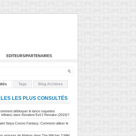
EDITEURS/PARTENAIRES
ltés
Tags
Blog Archives
CLES LES PLUS CONSULTÉS
Comment débloquer le lance roquettes
s infinies) dans Resident Evil 2 Remake (2019)?
Saint Seiya Cosmo Fantasy: Comment utiliser le
Les armures de Maitres dans The Witcher 3 Wild