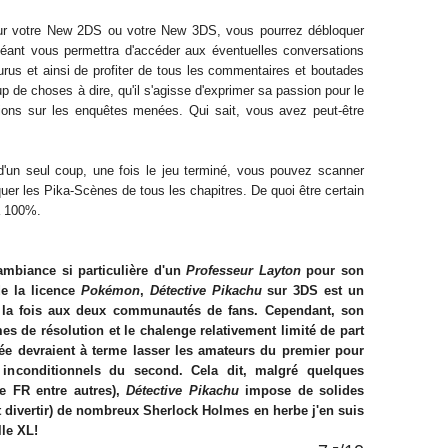
r votre New 2DS ou votre New 3DS, vous pourrez débloquer
éant vous permettra d'accéder aux éventuelles conversations
rus et ainsi de profiter de tous les commentaires et boutades
 de choses à dire, qu'il s'agisse d'exprimer sa passion pour le
tions sur les enquêtes menées. Qui sait, vous avez peut-être
 d'un seul coup, une fois le jeu terminé, vous pouvez scanner
uer les Pika-Scènes de tous les chapitres. De quoi être certain
à 100%.
mbiance si particulière d'un
Professeur Layton
pour son
de la licence
Pokémon
,
Détective Pikachu
sur 3DS est un
 à la fois aux deux communautés de fans. Cependant, son
 de résolution et le chalenge relativement limité de part
e devraient à terme lasser les amateurs du premier pour
 inconditionnels du second. Cela dit, malgré quelques
 FR entre autres),
Détective Pikachu
impose de solides
et divertir) de nombreux Sherlock Holmes en herbe j'en suis
lle XL!