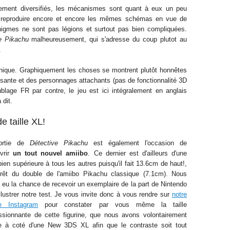
vement diversifiés, les mécanismes sont quant à eux un peu
ar reproduire encore et encore les mêmes schémas en vue de
nigmes ne sont pas légions et surtout pas bien compliquées.
e Pikachu
malheureusement, qui s'adresse du coup plutot au
.
chnique. Graphiquement les choses se montrent plutôt honnêtes
sante et des personnages attachants (pas de fonctionnalité 3D
lage FR par contre, le jeu est ici intégralement en anglais
 dit.
 taille XL!
ortie de
Détective Pikachu
est également l'occasion de
vrir
un tout nouvel amiibo
. Ce dernier est d'ailleurs d'une
 bien supérieure à tous les autres puisqu'il fait 13.6cm de haut!,
prêt du double de l'amiibo Pikachu classique (7.1cm). Nous
 eu la chance de recevoir un exemplaire de la part de Nintendo
llustrer notre test. Je vous invite donc à vous rendre sur
notre
ie Instagram
pour constater par vous même la taille
ssionnante de cette figurine, que nous avons volontairement
e à coté d'une New 3DS XL afin que le contraste soit tout