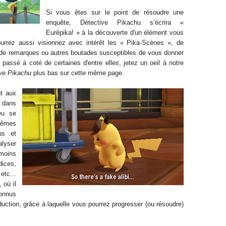
Si vous êtes sur le point de résoudre une
enquête, Détective Pikachu s’écrira «
Eurêpika! » à la découverte d'un élément vous
pourrez aussi visionnez avec intérêt les « Pika-Scènes », de
t de remarques ou autres boutades susceptibles de vous donner
passé à coté de certaines d'entre elles, jetez un oeil à notre
ve Pikachu
plus bas sur cette même page.
nt aux
 dans
eu se
 mêmes
us et
yser
émoins
dices,
etc...
 où il
onnus
déduction, grâce à laquelle vous pourrez progresser (ou résoudre)