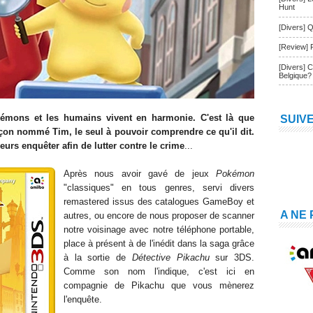
Hunt
[Divers] Q
[Review] 
[Divers] 
Belgique?
kémons et les humains vivent en harmonie. C'est là que
SUIV
arçon nommé Tim, le seul à pouvoir comprendre ce qu'il dit.
urs enquêter afin de lutter contre le crime
...
Après nous avoir gavé de jeux
Pokémon
"classiques" en tous genres, servi divers
remastered issus des catalogues GameBoy et
A NE
autres, ou encore de nous proposer de scanner
notre voisinage avec notre téléphone portable,
place à présent à de l'inédit dans la saga grâce
à la sortie de
Détective Pikachu
sur 3DS.
Comme son nom l'indique, c'est ici en
compagnie de Pikachu que vous mènerez
l'enquête.