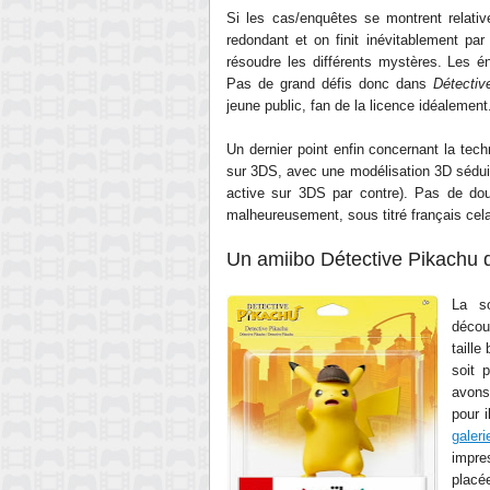
Si les cas/enquêtes se montrent relati
redondant et on finit inévitablement p
résoudre les différents mystères. Les é
Pas de grand défis donc dans
Détectiv
jeune public, fan de la licence idéalement
Un dernier point enfin concernant la te
sur 3DS, avec une modélisation 3D sédui
active sur 3DS par contre). Pas de doub
malheureusement, sous titré français cela
Un amiibo Détective Pikachu de
La s
décou
taille
soit 
avons
pour i
galer
impre
placé