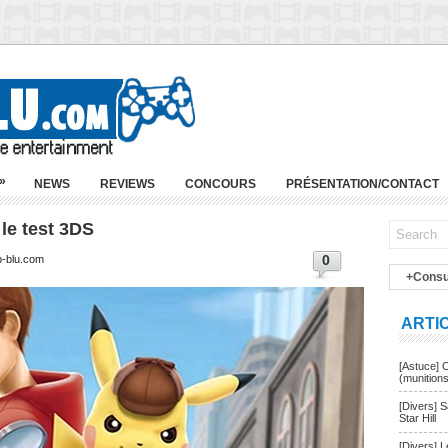
»
NEWS
REVIEWS
CONCOURS
PRÉSENTATION/CONTACT
le test 3DS
0
p-blu.com
+Consu
ARTI
[Astuce] 
(munition
[Divers] 
Star Hill
[Divers] 