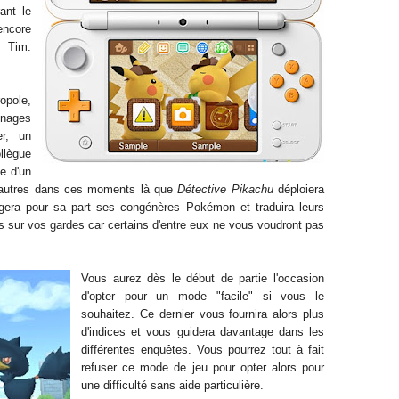
ant le
encore
e Tim:
opole,
nnages
er, un
ollègue
e d'un
 autres dans ces moments là que
Détective Pikachu
déploiera
rrogera pour sa part ses congénères Pokémon et traduira leurs
sur vos gardes car certains d'entre eux ne vous voudront pas
Vous aurez dès le début de partie l'occasion
d'opter pour un mode "facile" si vous le
souhaitez. Ce dernier vous fournira alors plus
d'indices et vous guidera davantage dans les
différentes enquêtes. Vous pourrez tout à fait
refuser ce mode de jeu pour opter alors pour
une difficulté sans aide particulière.