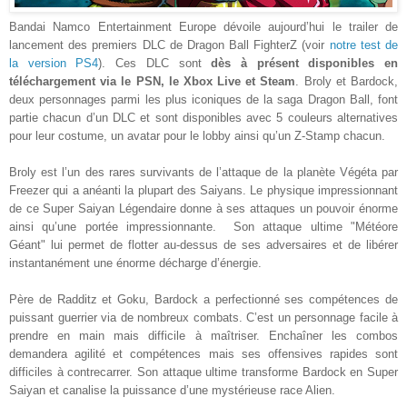
Bandai Namco Entertainment Europe dévoile aujourd’hui le trailer de
lancement des premiers DLC de Dragon Ball FighterZ (voir
notre test de
la version PS4
). Ces DLC sont
dès à présent disponibles en
téléchargement via le PSN, le Xbox Live et Steam
. Broly et Bardock,
deux personnages parmi les plus iconiques de la saga Dragon Ball, font
partie chacun d’un DLC et sont disponibles avec 5 couleurs alternatives
pour leur costume, un avatar pour le lobby ainsi qu’un Z-Stamp chacun.
Broly est l’un des rares survivants de l’attaque de la planète Végéta par
Freezer qui a anéanti la plupart des Saiyans. Le physique impressionnant
de ce Super Saiyan Légendaire donne à ses attaques un pouvoir énorme
ainsi qu’une portée impressionnante. Son attaque ultime "Météore
Géant" lui permet de flotter au-dessus de ses adversaires et de libérer
instantanément une énorme décharge d’énergie.
Père de Radditz et Goku, Bardock a perfectionné ses compétences de
puissant guerrier via de nombreux combats. C’est un personnage facile à
prendre en main mais difficile à maîtriser. Enchaîner les combos
demandera agilité et compétences mais ses offensives rapides sont
difficiles à contrecarrer. Son attaque ultime transforme Bardock en Super
Saiyan et canalise la puissance d’une mystérieuse race Alien.