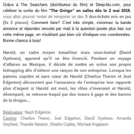
Grâce à The Searchers (distributeur du film)
et Deep-blu.com, pour
célébrer la sortie du film
"
The Gringo
"
en salles dès le 2 mai 2018
,
vous allez pouvoir tenter de remporter
un des
5 duo-tickets mis e
n jeu
(5x 2 places)
. Comment faire? C’est très simple, visionnez la bande
annonce et répondez ensuite par mail à la question posée
plus bas sur
cette même page
, en n'oubliant pas bien sûr d'indiquer vos coordonnées.
Bonne chance à tous!
Harold, un cadre moyen travailleur mais sous-évalué (David
Oyelowo), apprend qu’il va être licencié. Pendant un voyage
d’affaires au Mexique, il décide de mettre en scène son propre
kidnapping afin d’obtenir une rançon de son entreprise. Lorsque les
patrons cupides et sans cœur de Harold (Charlize Theron et Joel
Edgerton) découvrent que l’assurance de l’entreprise leur rapporte
plus d’argent si Harold est mort, les rôles s’inversent et Harold,
désemparé, se retrouve traqué par des tueurs à gage et des barons
de la drogue
...
Réalisateur
: Nash Edgerton
Casting
: Charlize Theron, Joel Edgerton, David Oyelowo, Amanda
Seyfried, Thandie Newton, Sharlto Copley, Michael Angarano