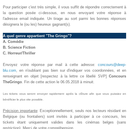
Pour participer c'est très simple, il vous suffit de répondre correctement à
la question posée ci-dessous, en nous envoyant votre réponse à
l'adresse email indiquée. Un tirage au sort parmi les bonnes réponses
désignera le (ou les) heureux gagnant(s).
A quel genre appartient "The Gringo"?
A. Comédie
B. Science Fiction
C.
Horreur/Thriller
Envoyez votre réponse par mail à cette adresse:
concours@deep-
blu.com
, en n'oubliant pas bien sur d'indiquer vos coordonnées, et en
renseignant en objet [respectez à la lettre ce libellé SVP]
Concours
TheGringo
. Fin de cette action le 06.05.2018 à minuit.
Les tickets vous seront envoyer rapidement après la clôture afin que vous puissiez en
bénéficier le plus vite possible.
Précision importante
: Exceptionnellement, seuls nos lecteurs résidant en
Belgique (ou frontaliers) sont invités à participer à ce concours, les
tickets étant uniquement valides dans les cinémas belges (sans
restriction). Merci de votre compréhension.