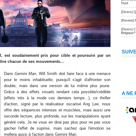
Hunt
[Divers] Q
[Review] 
[Divers] 
Belgique?
SUIV
l, est soudainement pris pour cible et poursuivi par un
édire chacun de ses mouvements...
Dans
Gemini Man
, Will Smith doit faire face à une menace
pour le moins inhabituelle, puisqu'il s'agit d'affronter son
double, mais dans une version de lui même plus jeune.
Grâce à des effets visuels rendant cela possible/crédible
A NE
(effets très à la mode ces derniers temps...), ce thriller
d'action, signé par le réalisateur oscarisé Ang Lee, nous
offre des séquences intenses et musclées, mais aussi une
seconde lecture, plus profonde, sur les manipulations ayant
généré cela. Je ne vous en dirai pas plus pour ne pas vous
gacher l'effet de suprise, mais sachez que l'émotion se
mellera aussi à l'action dans Gemini Man.