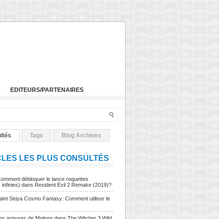
EDITEURS/PARTENAIRES
ltés
Tags
Blog Archives
CLES LES PLUS CONSULTÉS
Comment débloquer le lance roquettes
s infinies) dans Resident Evil 2 Remake (2019)?
Saint Seiya Cosmo Fantasy: Comment utiliser le
Les armures de Maitres dans The Witcher 3 Wild