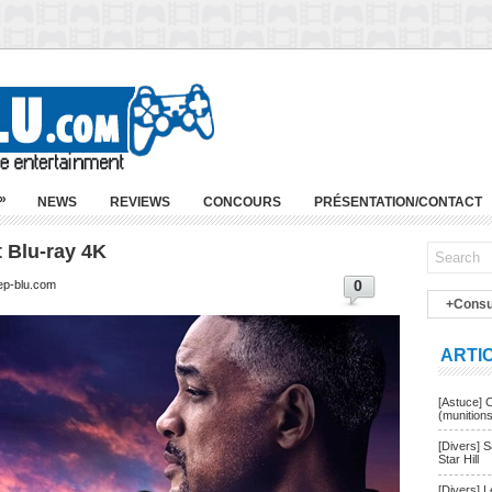
»
NEWS
REVIEWS
CONCOURS
PRÉSENTATION/CONTACT
t Blu-ray 4K
0
ep-blu.com
+Consu
ARTI
[Astuce] 
(munition
[Divers] 
Star Hill
[Divers] 