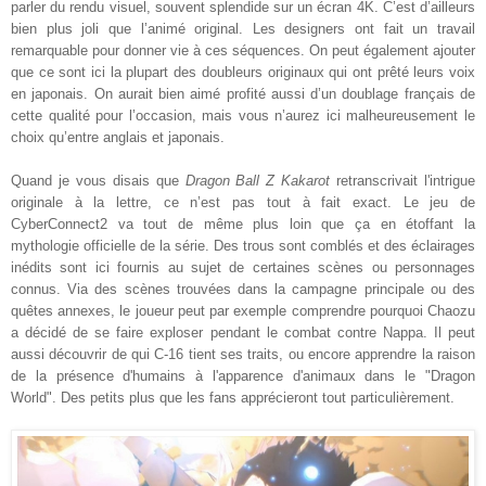
parler du rendu visuel, souvent splendide sur un écran 4K. C’est d’ailleurs
bien plus joli que l’animé original. Les designers ont fait un travail
remarquable pour donner vie à ces séquences. On peut également ajouter
que ce sont ici la plupart des doubleurs originaux qui ont prêté leurs voix
en japonais. On aurait bien aimé profité aussi d’un doublage français de
cette qualité pour l’occasion, mais vous n’aurez ici malheureusement le
choix qu’entre anglais et japonais.
Quand je vous disais que
Dragon Ball Z Kakarot
retranscrivait l'intrigue
originale à la lettre, ce n’est pas tout à fait exact. Le jeu de
CyberConnect2 va tout de même plus loin que ça en étoffant la
mythologie officielle de la série. Des trous sont comblés et des éclairages
inédits sont ici fournis au sujet de certaines scènes ou personnages
connus. Via des scènes trouvées dans la campagne principale ou des
quêtes annexes, le joueur peut par exemple comprendre pourquoi Chaozu
a décidé de se faire exploser pendant le combat contre Nappa. Il peut
aussi découvrir de qui C-16 tient ses traits, ou encore apprendre la raison
de la présence d'humains à l'apparence d'animaux dans le "Dragon
World". Des petits plus que les fans apprécieront tout particulièrement.