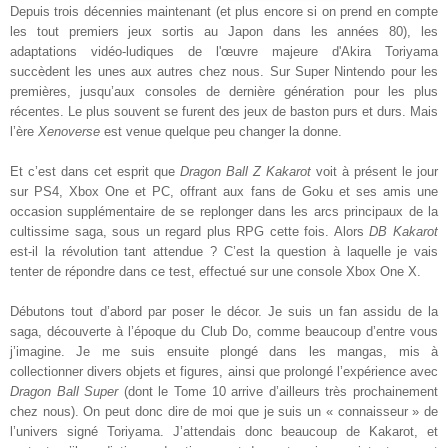
Depuis trois décennies maintenant (et plus encore si on prend en compte
les tout premiers jeux sortis au Japon dans les années 80), les
adaptations vidéo-ludiques de l'œuvre majeure d'Akira Toriyama
succèdent les unes aux autres chez nous. Sur Super Nintendo pour les
premières, jusqu’aux consoles de dernière génération pour les plus
récentes. Le plus souvent se furent des jeux de baston purs et durs. Mais
l’ère
Xenoverse
est venue quelque peu changer la donne.
Et c’est dans cet esprit que
Dragon Ball Z Kakarot
voit à présent le jour
sur PS4, Xbox One et PC, offrant aux fans de Goku et ses amis une
occasion supplémentaire de se replonger dans les arcs principaux de la
cultissime saga, sous un regard plus RPG cette fois. Alors
DB Kakarot
est-il la révolution tant attendue ? C’est la question à laquelle je vais
tenter de répondre dans ce test, effectué sur une console Xbox One X.
Débutons tout d’abord par poser le décor. Je suis un fan assidu de la
saga, découverte à l’époque du Club Do, comme beaucoup d’entre vous
j’imagine. Je me suis ensuite plongé dans les mangas, mis à
collectionner divers objets et figures, ainsi que prolongé l’expérience avec
Dragon Ball Super
(dont le Tome 10 arrive d’ailleurs très prochainement
chez nous). On peut donc dire de moi que je suis un « connaisseur » de
l’univers signé Toriyama. J’attendais donc beaucoup de Kakarot, et