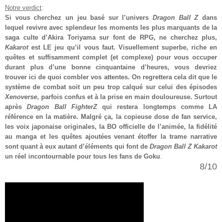
Notre verdict
:
Si vous cherchez un jeu basé sur l’univers
Dragon Ball Z
dans
lequel revivre avec splendeur les moments les plus marquants de la
saga culte d’Akira Toriyama sur font de RPG, ne cherchez plus,
Kakarot
est LE jeu qu’il vous faut. Visuellement superbe, riche en
quêtes et suffisamment complet (et complexe) pour vous occuper
durant plus d’une bonne cinquantaine d’heures, vous devriez
trouver ici de quoi combler vos attentes. On regrettera cela dit que le
système de combat soit un peu trop calqué sur celui des épisodes
Xenoverse
, parfois confus et à la prise en main douloureuse. Surtout
après
Dragon Ball FighterZ
qui restera longtemps comme LA
référence en la matière. Malgré ça, la copieuse dose de fan service,
les voix japonaise originales, la BO officielle de l’animée, la fidélité
au manga et les quêtes ajoutées venant étoffer la trame narrative
sont quant à eux autant d’éléments qui font de
Dragon Ball Z Kakarot
un réel incontournable pour tous les fans de Goku
.
8/10