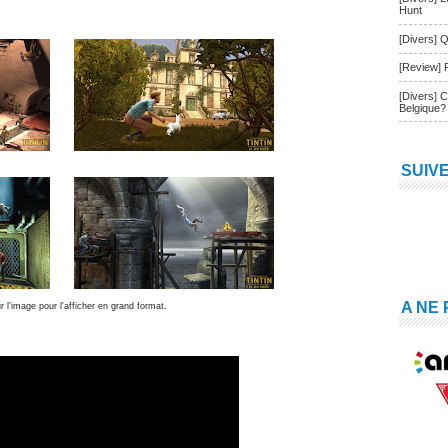
Hunt
[Divers] Q
[Review] 
[Divers] 
Belgique?
SUIV
A NE
r l'image pour l'afficher en grand format.