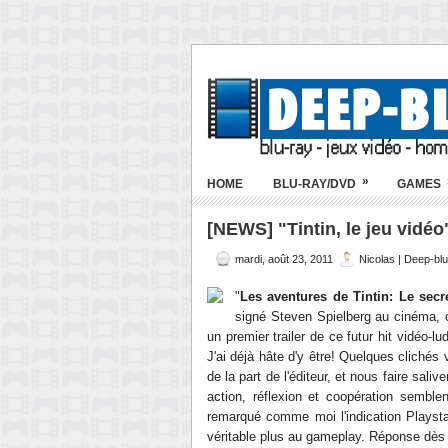
»
HOME
BLU-RAY/DVD
GAMES
[NEWS] "Tintin, le jeu vidéo"
mardi, août 23, 2011
Nicolas | Deep-bl
"
Les aventures de Tintin: Le secre
signé Steven Spielberg au cinéma, c'
un premier trailer de ce futur hit vidéo-lu
J'ai déjà hâte d'y être! Quelques clichés
de la part de l'éditeur, et nous faire sal
action, réflexion et coopération semble
remarqué comme moi l'indication Playsta
véritable plus au gameplay. Réponse dès 