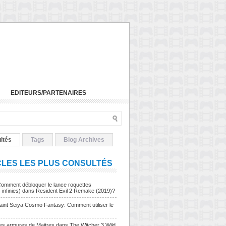
EDITEURS/PARTENAIRES
ltés
Tags
Blog Archives
CLES LES PLUS CONSULTÉS
Comment débloquer le lance roquettes
s infinies) dans Resident Evil 2 Remake (2019)?
Saint Seiya Cosmo Fantasy: Comment utiliser le
Les armures de Maitres dans The Witcher 3 Wild