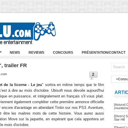
»
NEWS
REVIEWS
CONCOURS
PRÉSENTATION/CONTACT
, trailer FR
2
u.com
+Consu
t de la licorne - Le jeu
" sortira en même temps que le film
est à dire au mois d'octobre. Ubisoft nous dévoile aujourd'hui
ARTI
dique en puissance, et intégralement en français s'il vous plait.
 viennent également compléter cette première annonce officielle
[Astuce] 
iver encore d'avantage en attendant Tintin sur nos PS3. Aventure,
(munition
nt être les maitres mots de cette histoire. Vous aurez aussi
[Divers] 
tion Move sur la jaquette, en espérant que cela apportera un
Star Hill
le mois d'octobre.
[Divers] 