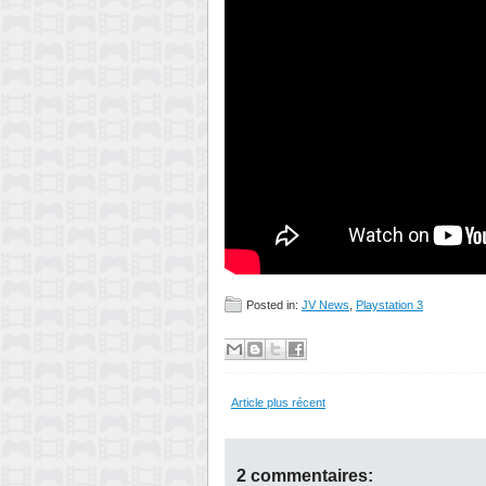
Posted in:
JV News
,
Playstation 3
Article plus récent
2 commentaires: