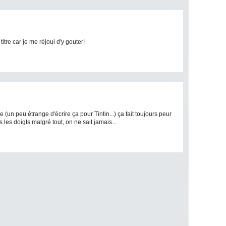
itre car je me réjoui d'y gouter!
(un peu étrange d'écrire ça pour Tintin...) ça fait toujours peur
s les doigts malgré tout, on ne sait jamais...