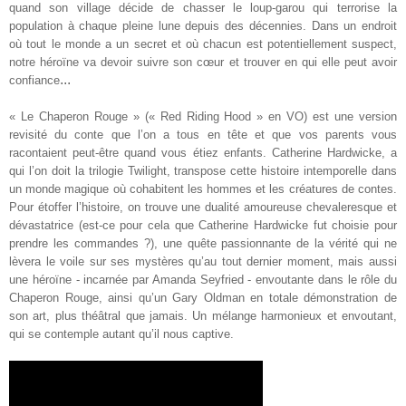
quand son village décide de chasser le loup-garou qui terrorise la
population à chaque pleine lune depuis des décennies. Dans un endroit
où tout le monde a un secret et où chacun est potentiellement suspect,
notre héroïne va devoir suivre son cœur et trouver en qui elle peut avoir
...
confiance
« Le Chaperon Rouge » (« Red Riding Hood » en VO) est une version
revisité du conte que l’on a tous en tête et que vos parents vous
racontaient peut-être quand vous étiez enfants. Catherine Hardwicke, a
qui l’on doit la trilogie Twilight, transpose cette histoire intemporelle dans
un monde magique où cohabitent les hommes et les créatures de contes.
Pour étoffer l’histoire, on trouve une dualité amoureuse chevaleresque et
dévastatrice (est-ce pour cela que Catherine Hardwicke fut choisie pour
prendre les commandes ?), une quête passionnante de la vérité qui ne
lèvera le voile sur ses mystères qu’au tout dernier moment, mais aussi
une héroïne - incarnée par Amanda Seyfried - envoutante dans le rôle du
Chaperon Rouge, ainsi qu’un Gary Oldman en totale démonstration de
son art, plus théâtral que jamais. Un mélange harmonieux et envoutant,
qui se contemple autant qu’il nous captive
.