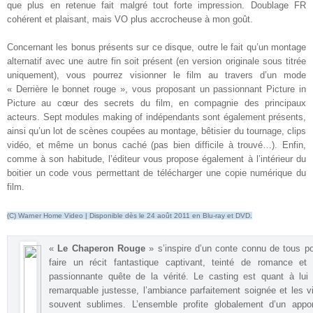
que plus en retenue fait malgré tout forte impression. Doublage FR
cohérent et plaisant, mais VO plus accrocheuse à mon goût
.
Concernant les bonus présents sur ce disque, outre le fait qu’un montage
alternatif avec une autre fin soit présent (en version originale sous titrée
uniquement), vous pourrez visionner le film au travers d’un mode
« Derrière le bonnet rouge », vous proposant un passionnant Picture in
Picture au cœur des secrets du film, en compagnie des principaux
acteurs. Sept modules making of indépendants sont également présents,
ainsi qu’un lot de scènes coupées au montage, bêtisier du tournage, clips
vidéo, et même un bonus caché (pas bien difficile à trouvé…). Enfin,
comme à son habitude, l’éditeur vous propose également à l’intérieur du
boitier un code vous permettant de télécharger une copie numérique du
film
.
(C) Warner Home Video | Disponible dès le 24 août 2011 en Blu-ray et DVD.
«
Le Chaperon Rouge
» s’inspire d’un conte connu de tous p
faire un récit fantastique captivant, teinté de romance et 
passionnante quête de la vérité. Le casting est quant à lui
remarquable justesse, l’ambiance parfaitement soignée et les v
souvent sublimes. L’ensemble profite globalement d’un appo