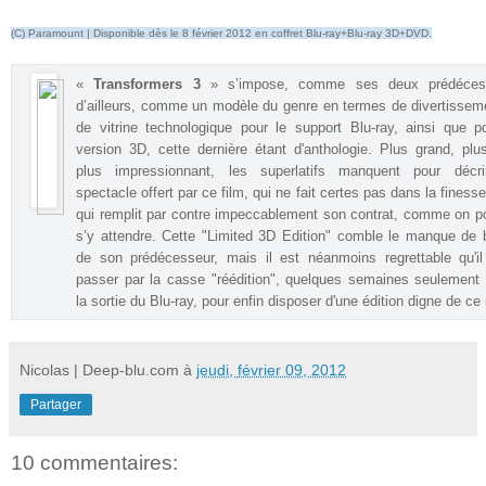
(C) Paramount | Disponible dès le 8 février 2012 en coffret Blu-ray+Blu-ray 3D+DVD.
«
Transformers 3
» s’impose, comme ses deux prédéces
d’ailleurs, comme un modèle du genre en termes de divertissem
de vitrine technologique pour le support Blu-ray, ainsi que p
version 3D, cette dernière étant d'anthologie. Plus grand, plus
plus impressionnant, les superlatifs manquent pour décri
spectacle offert par ce film, qui ne fait certes pas dans la finess
qui remplit par contre impeccablement son contrat, comme on p
s’y attendre. Cette "Limited 3D Edition" comble le manque de
de son prédécesseur, mais il est néanmoins regrettable qu'il 
passer par la casse "réédition", quelques semaines seulement
la sortie du Blu-ray, pour enfin disposer d'une édition digne de c
Nicolas | Deep-blu.com
à
jeudi, février 09, 2012
Partager
10 commentaires: