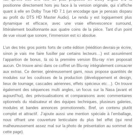
positionne directement hors jeu face à la version originale, qui s’affiche
quant à elle en Dolby True HD 7.1 (un encodage que je pensais disparu
au profit du DTS HD Master Audio). Le rendu y est logiquement plus
dynamique et efficace, avec une vraie effervescence surround,
littéralement bouillonnante aux quatre coins de la pièce. Tant d’un point
de vue visuel que sonore, l’immersion est ici absolue
.
L’un des très gros points forts de cette édition (réédition devrais-je écrire,
sinon je vais me faire fusiller par certains lecteurs…) est assurément
l’apparition de bonus, là où la première version Blu-ray n’en proposait
aucun. On trouve ainsi dans ce coffret un Blu-ray intégralement consacrer
aux extras. Ce dernier, généreusement garni, nous propose quantités de
modules sur les coulisses de la production (développement et design,
lieux de tournage, cascades aériennes, effets spécieux etc…). On trouve
également des séquences multi angles, un focus sur la Nasa (avant et
aujourd’hui), des prévisualisations et comparaisons avec commentaires
optionnels du réalisateur et des équipes techniques, plusieurs galeries,
modules et bandes annonces promotionnels. Bref, un contenu plutôt
complet et attractif. J’ajoute aussi une mention spéciale à l’emballage,
nous offrant une couverture lenticulaire du plus bel effet (qui rend
malheureusement assez mal sur la photo de présentation au sommet de
cette page)
.