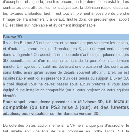
d’exception, et signe là, une fois encore, un top démo incontestable. Les
contrastes sont affûtés, les noirs abyssaux, la définition resplendissante,
les textures affolantes, bref, il est tout simplement impossible de prendre
l’image de Transformers 3 à défaut. Inutile donc de préciser que l’apport
HD est bien sur indéniable et évidement indispensable.
Blu-ray 3D
Il y a des Blu-ray 3D qui passent et ne marquent pas vraiment les esprits,
et d’autres, comme celui de Transformers 3, qui entreront certainement
dans la légende ! On assiste à un spectacle d’anthologie, jalonné d’effets
3D ébouriffants, et d’un rendu hallucinant de la première à la dernière
minute. L’image est ici sublime, dévoilant une précision et des contrastes
sans faille, ainsi qu’un niveau de détails souvent affolant. Bref, on est
incontestablement ici en présence d’un des ténors du support Blu-ray 3D,
à coté duquel vous ne devez passer sous aucun prétexte si vous êtes
équipé d’une installation compatible (ou si vous projetez de vous équiper
bientôt)
.
, un lecteur
Pour rappel, vous devez posséder un téléviseur 3D
compatible (ou une PS3 mise à jour), et des lunettes
adaptées, pour visualiser ce film dans sa version 3D
.
Du coté des pistes audio, même si la VF ne manque pas d’accroche, le
fait qu’elle soit une fois de plus proposée en Dolby Digital 5.1 la