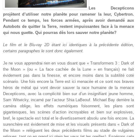
Les Decepticons
projètent d’utiliser notre planète pour ramener la leur, Cybertron.
Pendant ce temps, les forces armées, après avoir demandé aux
Autobots de quitter la Terre, restent impuissantes face à la menace
qui nous guette. Qui pourras dès lors sauver notre planète?
Le film et le Blu-ray 2D étant ici identiques à la précédente édition,
certains paragraphes le sont donc également.
Je ne vous apprendrai rien en vous disant que « Transformers 3 : Dark of
the Moon » (ou « La face cachée de la Lune » en français) ne fait
évidement pas dans la finesse, et encore moins dans la subtilité coté
scénario. Une fois encore la Terre est ici menacée et ce sont nos braves
héros de métal qui vont devoir sauver la race humaine de la menace
Decepticons, avec la complicité bien sur d’un insignifiant jeune homme,
Sam Witwicky, incarné par l’acteur Shia LaBeouf. Michael Bay derrière la
caméra oblige, les effets numériques foisonnent, les plans sont
gigantesques, les scènes d’action incroyables et bien sur explosives,
bref, le spectacle est total et le divertissement absolu une fois encore. La
surenchère est évidement de mise et les visuels présents dans « Dark of
the Moon » relèguent les deux précédents films au stade de vulgaires
reliques, tant on en prend ici plein les yeux (et les oreilles). Espérons cela