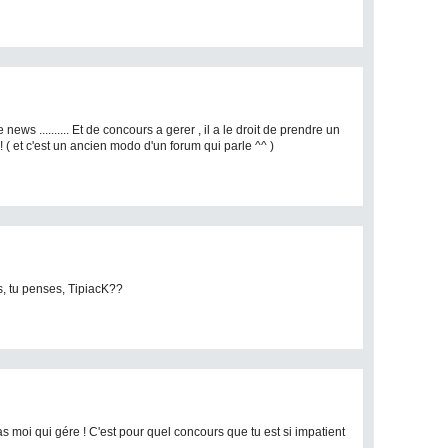
news .......... Et de concours a gerer , il a le droit de prendre un
! ( et c'est un ancien modo d'un forum qui parle ^^ )
s, tu penses, TipiacK??
 pas moi qui gére ! C'est pour quel concours que tu est si impatient