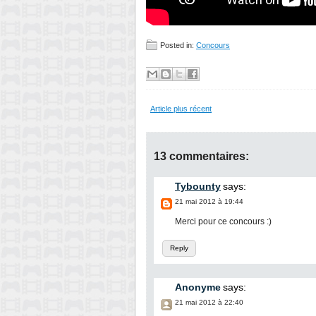
Posted in:
Concours
Article plus récent
13 commentaires:
Tybounty
says:
21 mai 2012 à 19:44
Merci pour ce concours :)
Reply
Anonyme
says:
21 mai 2012 à 22:40