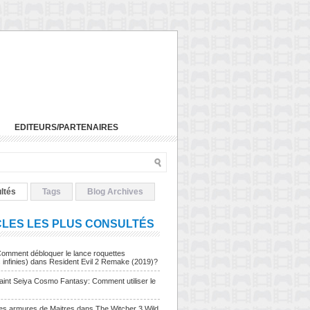
EDITEURS/PARTENAIRES
ltés
Tags
Blog Archives
CLES LES PLUS CONSULTÉS
Comment débloquer le lance roquettes
s infinies) dans Resident Evil 2 Remake (2019)?
Saint Seiya Cosmo Fantasy: Comment utiliser le
Les armures de Maitres dans The Witcher 3 Wild