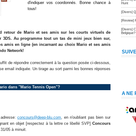
d'indiquer vos coordonnés. Bonne chance à
Hunt
tous!
[Divers] Q
[Review] 
[Divers] 
 retour de Mario et ses amis sur les courts virtuels de
Belgique?
ur 3DS. Au programme tout un tas de mini jeux bien sur,
vos amis en ligne (en incarnant au choix Mario et ses amis
endo Network!
SUIV
 suffit de répondre correctement à la question posée ci-dessous,
se email indiquée. Un tirage au sort parmi les bonnes réponses
 Mario dans "Mario Tennis Open"?
A NE
e adresse:
concours@deep-blu.com
, en n'oubliant pas bien sur
nant en objet [respectez à la lettre ce libellé SVP]
Concours
 31/05 à minuit.