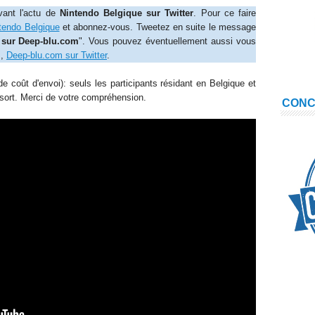
vant l'actu de
Nintendo Belgique sur Twitter
. Pour ce faire
tendo Belgique
et abonnez-vous. Tweetez en suite le message
 sur Deep-blu.com
". Vous pouvez éventuellement aussi vous
z,
Deep-blu.com sur Twitter
.
e coût d'envoi): seuls les participants résidant en Belgique et
 sort. Merci de votre compréhension.
CON