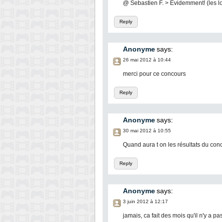
@ Sebastien F. > Évidemment! (les lo
Reply
Anonyme
says:
26 mai 2012 à 10:44
merci pour ce concours
Reply
Anonyme
says:
30 mai 2012 à 10:55
Quand aura t on les résultats du con
Reply
Anonyme
says:
3 juin 2012 à 12:17
jamais, ca fait des mois qu'il n'y a pas