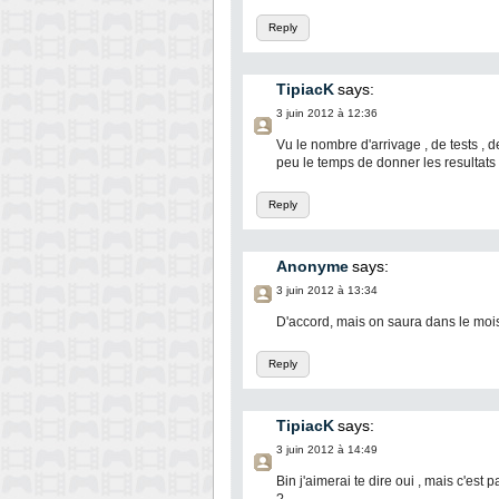
Reply
TipiacK
says:
3 juin 2012 à 12:36
Vu le nombre d'arrivage , de tests , de 
peu le temps de donner les resultats 
Reply
Anonyme
says:
3 juin 2012 à 13:34
D'accord, mais on saura dans le moi
Reply
TipiacK
says:
3 juin 2012 à 14:49
Bin j'aimerai te dire oui , mais c'est