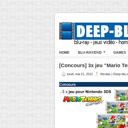
»
HOME
BLU-RAY/DVD
GAMES
[Concours] 3x jeu "Mario T
lundi, mai 21, 2012
Nicolas | Deep-blu