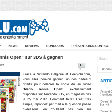
»
NEWS
REVIEWS
CONCOURS
PRÉSENTATION/CONTACT
ennis Open" sur 3DS à gagner!
13
.com
+Consu
Grâce à Nintendo Belgique et Deep-blu.com,
vous allez pouvoir gagner l'un des cadeaux
ARTI
offerts pour célébrer la sortie du jeu vidéo
"
Mario Tennis Open
", exclusivement
[Astuce] 
disponible sur Nintendo 3DS
, en magasins dés
(munition
le 25 mai 2012
. Comment faire? C’est très
[Divers] 
simple, répondez par mail à la question posée
Star Hill
ci-dessous, en n'oubliant pas bien sur
[Divers] 