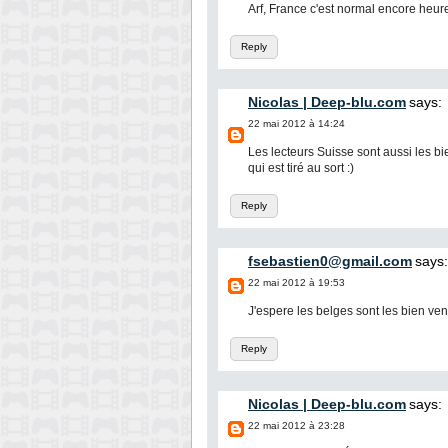
Arf, France c'est normal encore heure
Reply
Nicolas | Deep-blu.com
says:
22 mai 2012 à 14:24
Les lecteurs Suisse sont aussi les bi
qui est tiré au sort :)
Reply
fsebastien0@gmail.com
says:
22 mai 2012 à 19:53
J'espere les belges sont les bien ve
Reply
Nicolas | Deep-blu.com
says:
22 mai 2012 à 23:28