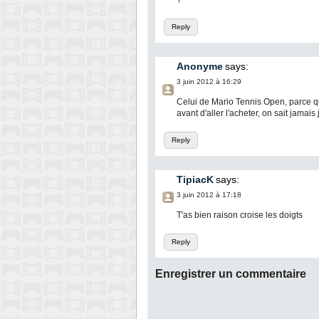
?
Reply
Anonyme
says:
3 juin 2012 à 16:29
Celui de Mario Tennis Open, parce que
avant d'aller l'acheter, on sait jamai
Reply
TipiacK
says:
3 juin 2012 à 17:18
T'as bien raison croise les doigts
Reply
Enregistrer un commentaire